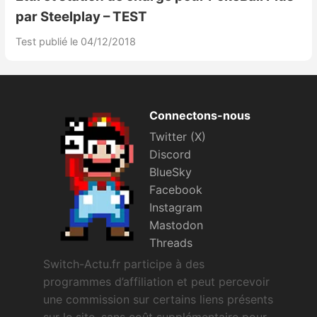
par Steelplay – TEST
Test publié le 04/12/2018
Connectons-nous
Twitter (X)
Discord
BlueSky
Facebook
Instagram
Mastodon
Threads
Switch-Actu.fr participe à des
programmes d’affiliation et peut percevoir
une commission sur certains liens présents