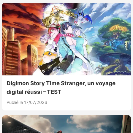
Nintendo Direct
Tests et previews
Tests de jeux
Tests d’accessoires
Autres tests
Digimon Story Time Stranger, un voyage
Previews
digital réussi – TEST
Publié le 17/07/2026
Précommandes
Précommandes jeux Switch 2