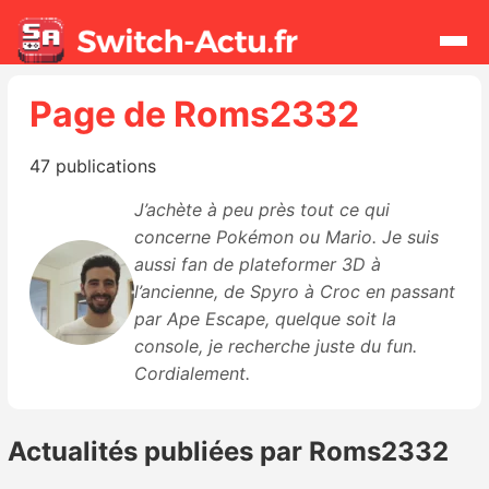
Page de Roms2332
Rechercher
47 publications
Actualités
J’achète à peu près tout ce qui
concerne Pokémon ou Mario. Je suis
Jeux
aussi fan de plateformer 3D à
l’ancienne, de Spyro à Croc en passant
Hardware
par Ape Escape, quelque soit la
console, je recherche juste du fun.
Mises à jour
Cordialement.
Chiffres de ventes
Actualités publiées par Roms2332
Rumeurs