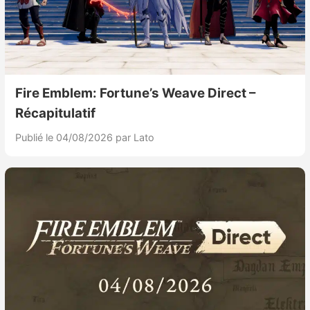
Nintendo Direct
Tests et previews
Fire Emblem: Fortune’s Weave Direct –
Tests de jeux
Récapitulatif
Tests d’accessoires
Publié le 04/08/2026
par Lato
Autres tests
Previews
Précommandes
Précommandes jeux Switch 2