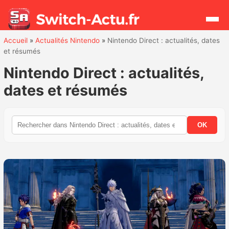
Accueil
»
Actualités Nintendo
»
Nintendo Direct : actualités, dates
et résumés
Rechercher
Nintendo Direct : actualités,
dates et résumés
Actualités
Jeux
OK
Hardware
Mises à jour
Chiffres de ventes
Rumeurs