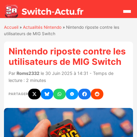
Accueil
»
Actualités Nintendo
»
Nintendo riposte contre les
Rechercher
utilisateurs de MIG Switch
Nintendo riposte contre les
Actualités
utilisateurs de MIG Switch
Jeux
Par
Roms2332
le 30 Juin 2025 à 14:31 - Temps de
lecture : 2 minutes
Hardware
PARTAGER
Mises à jour
Chiffres de ventes
Rumeurs