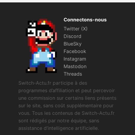
Connectons-nous
Twitter (X)
Discord
BlueSky
Facebook
Instagram
Mastodon
Threads
Switch-Actu.fr participe à des
programmes d’affiliation et peut percevoir
une commission sur certains liens présents
sur le site, sans coût supplémentaire pour
vous. Tous les contenus de Switch-Actu.fr
sont rédigés par notre équipe, sans
assistance d’intelligence artificielle.