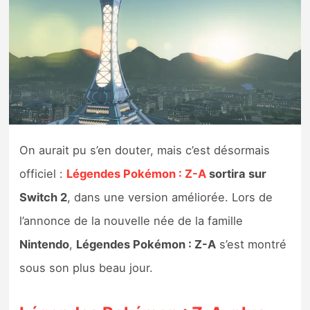
Nintendo Direct
Tests et previews
Tests de jeux
Tests d’accessoires
On aurait pu s’en douter, mais c’est désormais
Autres tests
officiel :
Légendes Pokémon : Z-A
sortira sur
Switch 2
, dans une version améliorée. Lors de
Previews
l’annonce de la nouvelle née de la famille
Nintendo
,
Légendes Pokémon : Z-A
s’est montré
Précommandes
sous son plus beau jour.
Précommandes jeux Switch 2