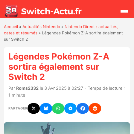
Accueil
»
Actualités Nintendo
»
Nintendo Direct : actualités,
Rechercher
dates et résumés
»
Légendes Pokémon Z-A sortira également
sur Switch 2
Actualités
Légendes Pokémon Z-A
sortira également sur
Jeux
Switch 2
Hardware
Par
Roms2332
le 3 Avr 2025 à 02:27 - Temps de lecture :
1 minute
Mises à jour
PARTAGER
Chiffres de ventes
Rumeurs