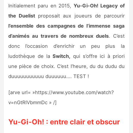
Sorties de jeux
Initialement paru en 2015,
Yu-Gi-Oh! Legacy of
the Duelist
proposait aux joueurs de parcourir
Bons plans
l’ensemble des campagnes de l’immense saga
d’animés au travers de nombreux duels
. C’est
Guides
donc l’occasion d’enrichir un peu plus la
ludothèque de la
Switch,
qui s’offre ici à priori
une pièce de choix. C’est l’heure, du du dudu du
duuuuuuuuuuu duuuuuu…. TEST !
[arve url= »https://www.youtube.com/watch?
v=nGtRlVbmmDc » /]
Yu-Gi-Oh! : entre clair et obscur