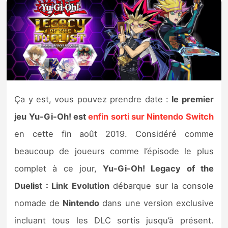
Nintendo Direct
Tests et previews
Tests de jeux
Ça y est, vous pouvez prendre date :
le premier
Tests d’accessoires
jeu Yu-Gi-Oh! est
enfin sorti sur Nintendo Switch
Autres tests
en cette fin août 2019. Considéré comme
beaucoup de joueurs comme l’épisode le plus
Previews
complet à ce jour,
Yu-Gi-Oh! Legacy of the
Précommandes
Duelist : Link Evolution
débarque sur la console
nomade de
Nintendo
dans une version exclusive
Précommandes jeux Switch 2
incluant tous les DLC sortis jusqu’à présent.