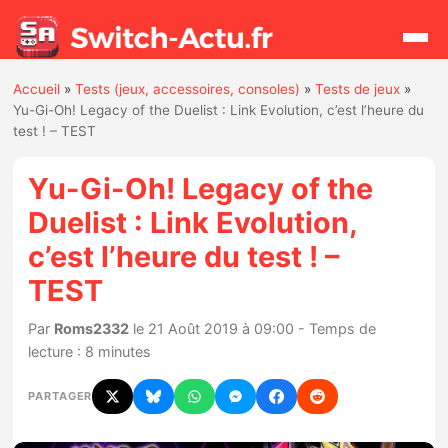
Accueil
»
Tests (jeux, accessoires, consoles)
»
Tests de jeux
»
Rechercher
Yu-Gi-Oh! Legacy of the Duelist : Link Evolution, c’est l’heure du
test ! – TEST
Actualités
Yu-Gi-Oh! Legacy of the
Duelist : Link Evolution,
Jeux
c’est l’heure du test ! –
TEST
Hardware
Par
Roms2332
le 21 Août 2019 à 09:00 - Temps de
Mises à jour
lecture : 8 minutes
Chiffres de ventes
PARTAGER
Rumeurs