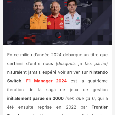
Nintendo Direct
Tests et previews
Tests de jeux
Tests d’accessoires
En ce milieu d'année 2024 débarque un titre que
certains d'entre nous
(desquels je fais partie)
Autres tests
n’auraient jamais espéré voir arriver sur
Nintendo
Previews
Switch
.
F1 Manager 2024
est la quatrième
itération de la saga de jeux de gestion
Précommandes
initialement parue en 2000
(rien que ça !)
, qui a
Précommandes jeux Switch 2
été ensuite reprise en 2022 par
Frontier