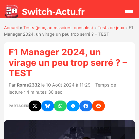
Accueil
»
Tests (jeux, accessoires, consoles)
»
Tests de jeux
»
F1
Rechercher
Manager 2024, un virage un peu trop serré ? – TEST
F1 Manager 2024, un
Actualités
virage un peu trop serré ? –
TEST
Jeux
Par
Roms2332
le 10 Août 2024 à 11:29 - Temps de
Hardware
lecture : 4 minutes 30 sec
Mises à jour
PARTAGER
Chiffres de ventes
Rumeurs