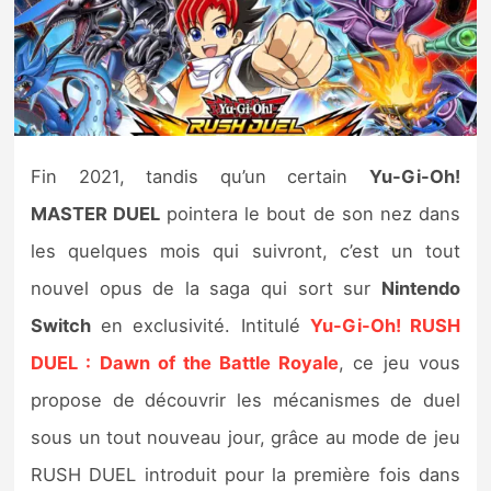
Nintendo Direct
Tests et previews
Tests de jeux
Fin 2021, tandis qu’un certain
Yu-Gi-Oh!
MASTER DUEL
pointera le bout de son nez dans
Tests d’accessoires
les quelques mois qui suivront, c’est un tout
Autres tests
nouvel opus de la saga qui sort sur
Nintendo
Switch
en exclusivité. Intitulé
Yu-Gi-Oh! RUSH
Previews
DUEL : Dawn of the Battle Royale
, ce jeu vous
Précommandes
propose de découvrir les mécanismes de duel
sous un tout nouveau jour, grâce au mode de jeu
Précommandes jeux Switch 2
RUSH DUEL introduit pour la première fois dans