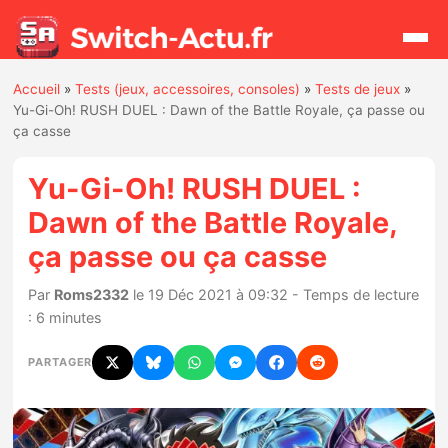
Accueil
»
Tests (jeux, accessoires, consoles)
»
Tests de jeux
»
Rechercher
Yu-Gi-Oh! RUSH DUEL : Dawn of the Battle Royale, ça passe ou
ça casse
Actualités
Yu-Gi-Oh! RUSH DUEL :
Dawn of the Battle Royale,
Jeux
ça passe ou ça casse
Hardware
Par
Roms2332
le 19 Déc 2021 à 09:32 - Temps de lecture
: 6 minutes
Mises à jour
PARTAGER
Chiffres de ventes
Rumeurs