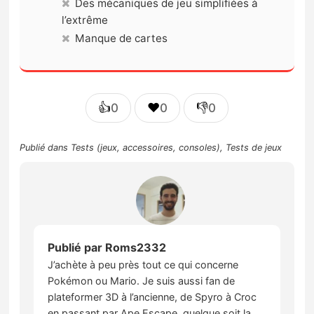
Des mécaniques de jeu simplifiées à
l’extrême
Manque de cartes
👍
❤️
👎
0
0
0
Publié dans
Tests (jeux, accessoires, consoles)
,
Tests de jeux
Publié par
Roms2332
J’achète à peu près tout ce qui concerne
Pokémon ou Mario. Je suis aussi fan de
plateformer 3D à l’ancienne, de Spyro à Croc
en passant par Ape Escape, quelque soit la