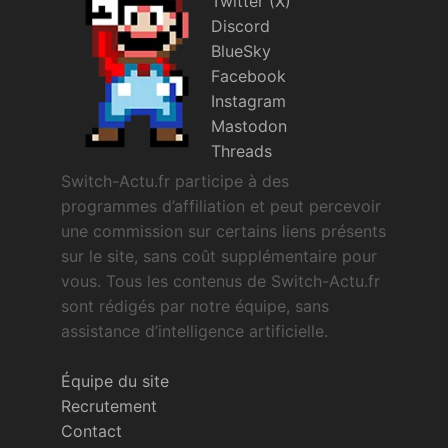
Twitter (X)
Discord
BlueSky
Facebook
Instagram
Mastodon
Threads
Switch-Actu.fr participe à des
programmes d’affiliation et peut percevoir
une commission sur certains liens présents
sur le site, sans coût supplémentaire pour
vous. Tous les contenus de Switch-Actu.fr
sont rédigés par notre équipe, sans
assistance d’intelligence artificielle.
Équipe du site
Recrutement
Contact