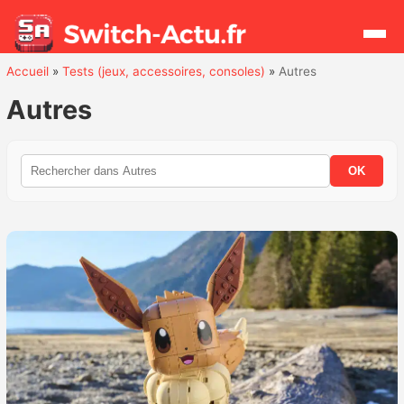
Accueil
»
Tests (jeux, accessoires, consoles)
»
Autres
Rechercher
Autres
Actualités
OK
Jeux
Hardware
Mises à jour
Chiffres de ventes
Rumeurs