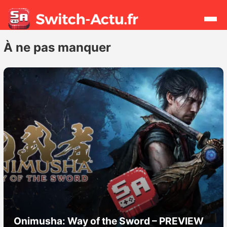
À ne pas manquer
Rechercher
Actualités
Jeux
Hardware
Mises à jour
Chiffres de ventes
Onimusha: Way of the Sword – PREVIEW
Rumeurs