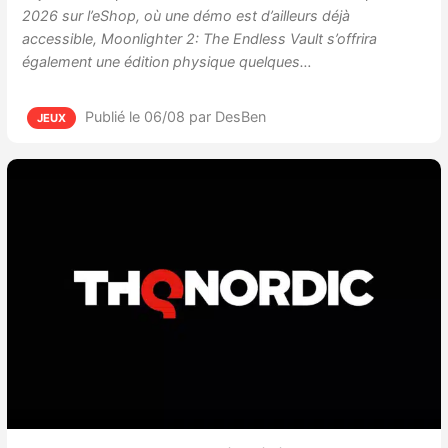
2026 sur l’eShop, où une démo est d’ailleurs déjà
accessible, Moonlighter 2: The Endless Vault s’offrira
également une édition physique quelques…
Publié le 06/08
par DesBen
JEUX