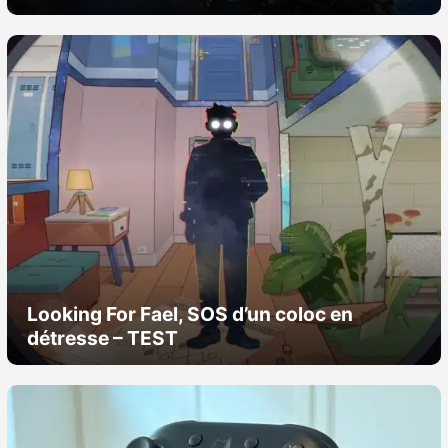
Nintendo Direct
Tests et previews
Tests de jeux
Tests d’accessoires
Autres tests
Previews
Looking For Fael, SOS d’un coloc en
détresse – TEST
Précommandes
Précommandes jeux Switch 2