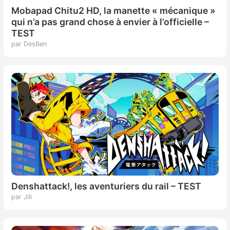
Mobapad Chitu2 HD, la manette « mécanique »
qui n’a pas grand chose à envier à l’officielle –
TEST
par DesBen
Denshattack!, les aventuriers du rail – TEST
par Jili