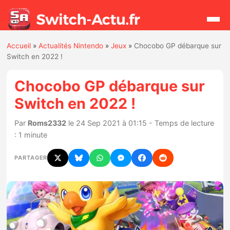
Accueil
»
Actualités Nintendo
»
Jeux
»
Chocobo GP débarque sur
Rechercher
Switch en 2022 !
Chocobo GP débarque sur
Actualités
Switch en 2022 !
Jeux
Par
Roms2332
le 24 Sep 2021 à 01:15 - Temps de lecture
: 1 minute
Hardware
PARTAGER
Mises à jour
Chiffres de ventes
Rumeurs