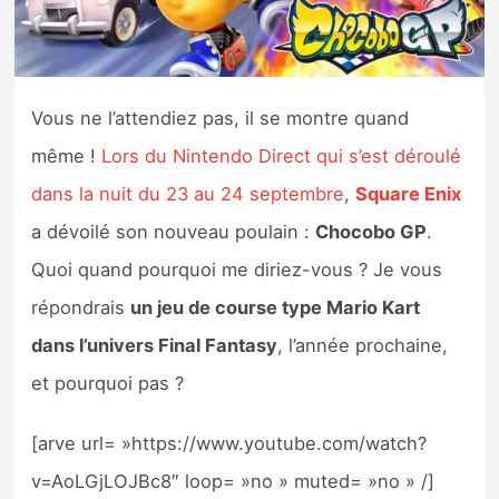
Nintendo Direct
Tests et previews
Vous ne l’attendiez pas, il se montre quand
même !
Lors du Nintendo Direct qui s’est déroulé
Tests de jeux
dans la nuit du 23 au 24 septembre
,
Square Enix
Tests d’accessoires
a dévoilé son nouveau poulain :
Chocobo GP
.
Quoi quand pourquoi me diriez-vous ? Je vous
Autres tests
répondrais
un jeu de course type Mario Kart
Previews
dans l’univers Final Fantasy
, l’année prochaine,
et pourquoi pas ?
Précommandes
[arve url= »https://www.youtube.com/watch?
Précommandes jeux Switch 2
v=AoLGjLOJBc8″ loop= »no » muted= »no » /]