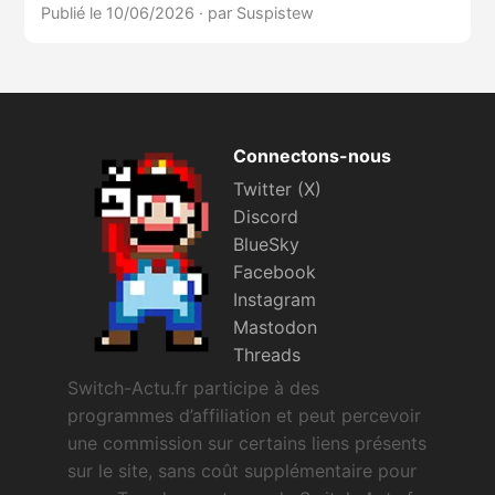
Publié le 10/06/2026
·
par Suspistew
Connectons-nous
Twitter (X)
Discord
BlueSky
Facebook
Instagram
Mastodon
Threads
Switch-Actu.fr participe à des
programmes d’affiliation et peut percevoir
une commission sur certains liens présents
sur le site, sans coût supplémentaire pour