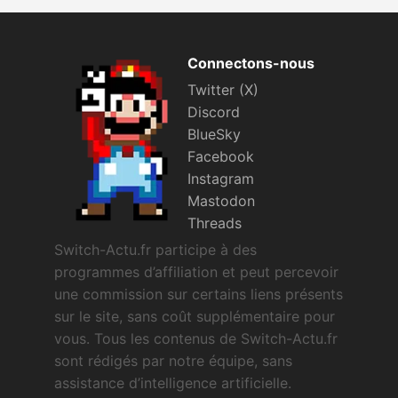
Connectons-nous
Twitter (X)
Discord
BlueSky
Facebook
Instagram
Mastodon
Threads
Switch-Actu.fr participe à des
programmes d’affiliation et peut percevoir
une commission sur certains liens présents
sur le site, sans coût supplémentaire pour
vous. Tous les contenus de Switch-Actu.fr
sont rédigés par notre équipe, sans
assistance d’intelligence artificielle.