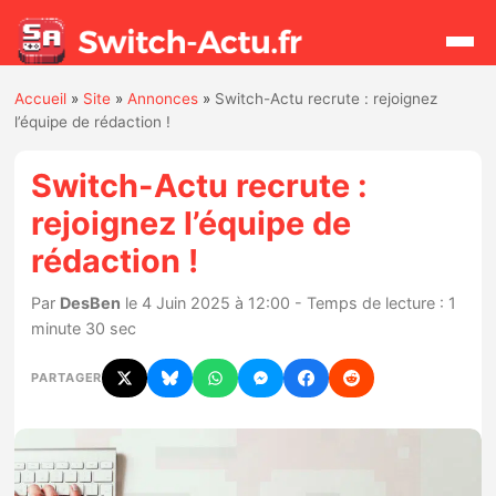
Accueil
»
Site
»
Annonces
»
Switch-Actu recrute : rejoignez
Rechercher
l’équipe de rédaction !
Switch-Actu recrute :
Actualités
rejoignez l’équipe de
rédaction !
Jeux
Par
DesBen
le 4 Juin 2025 à 12:00 - Temps de lecture : 1
Hardware
minute 30 sec
Mises à jour
PARTAGER
Chiffres de ventes
Rumeurs