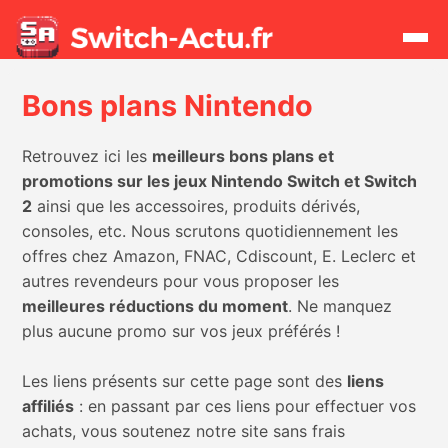
Bons plans Nintendo
Rechercher
Retrouvez ici les
meilleurs bons plans et
Actualités
promotions sur les jeux Nintendo Switch et Switch
2
ainsi que les accessoires, produits dérivés,
consoles, etc. Nous scrutons quotidiennement les
Jeux
offres chez Amazon, FNAC, Cdiscount, E. Leclerc et
autres revendeurs pour vous proposer les
Hardware
meilleures réductions du moment
. Ne manquez
plus aucune promo sur vos jeux préférés !
Mises à jour
Les liens présents sur cette page sont des
liens
Chiffres de ventes
affiliés
: en passant par ces liens pour effectuer vos
achats, vous soutenez notre site sans frais
Rumeurs