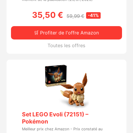
Sorties de jeux
35,50 €
-41%
59,99 €
Bons plans
🛒 Profiter de l'offre Amazon
Guides
Toutes les offres
Set LEGO Evoli (72151) –
Pokémon
Meilleur prix chez Amazon -
Prix constaté au