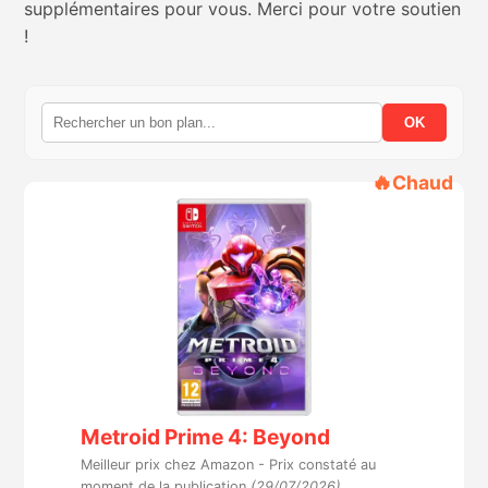
supplémentaires pour vous. Merci pour votre soutien
!
Nintendo Direct
Tests et previews
OK
Tests de jeux
🔥
Chaud
Tests d’accessoires
Autres tests
Previews
Précommandes
Metroid Prime 4: Beyond
Précommandes jeux Switch 2
Meilleur prix chez Amazon -
Prix constaté au
moment de la publication
(29/07/2026)