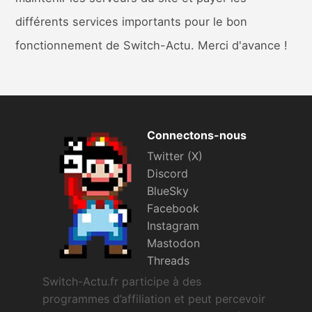
différents services importants pour le bon
fonctionnement de Switch-Actu. Merci d'avance !
Connectons-nous
Twitter (X)
Discord
BlueSky
Facebook
Instagram
Mastodon
Threads
Switch-Actu.fr participe à des
programmes d’affiliation et peut percevoir