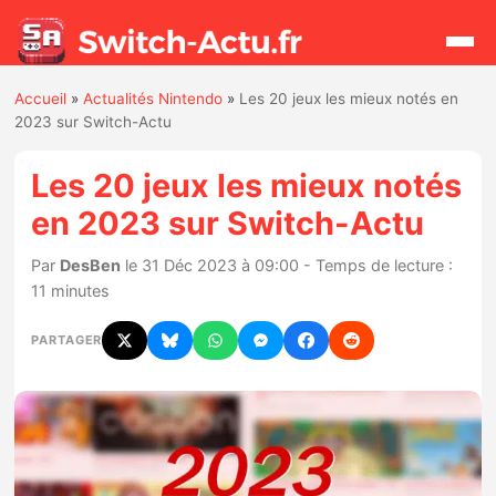
Accueil
»
Actualités Nintendo
»
Les 20 jeux les mieux notés en
Rechercher
2023 sur Switch-Actu
Les 20 jeux les mieux notés
Actualités
en 2023 sur Switch-Actu
Jeux
Par
DesBen
le 31 Déc 2023 à 09:00 - Temps de lecture :
11 minutes
Hardware
PARTAGER
Mises à jour
Chiffres de ventes
Rumeurs