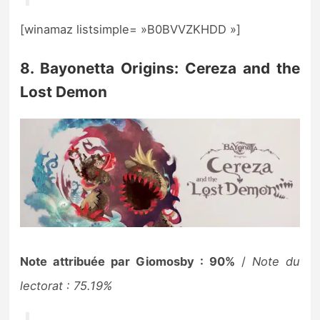
[winamaz listsimple= »B0BVVZKHDD »]
8. Bayonetta Origins: Cereza and the
Lost Demon
Note attribuée par Giomosby : 90%
/
Note du
lectorat : 75.19%