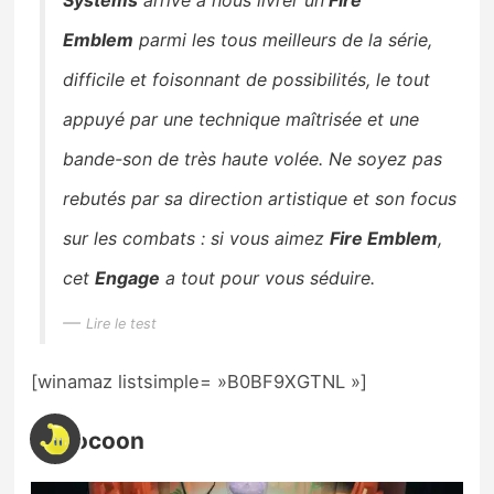
Systems
arrive à nous livrer un
Fire
Emblem
parmi les tous meilleurs de la série,
difficile et foisonnant de possibilités, le tout
appuyé par une technique maîtrisée et une
bande-son de très haute volée. Ne soyez pas
rebutés par sa direction artistique et son focus
sur les combats : si vous aimez
Fire Emblem
,
cet
Engage
a tout pour vous séduire.
Lire le test
[winamaz listsimple= »B0BF9XGTNL »]
5. Cocoon