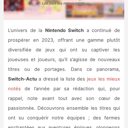
Nintendo Direct
Tests et previews
L’univers de la
Nintendo Switch
a continué de
prospérer en 2023, offrant une gamme plutôt
Tests de jeux
diversifiée de jeux qui ont su captiver les
Tests d’accessoires
joueuses et joueurs, qu’il s’agisse de nouveaux
titres ou de portages. Dans ce panorama,
Autres tests
Switch-Actu
a dressé la liste des
jeux les mieux
Previews
notés
de l’année par sa rédaction qui, pour
rappel, note avant tout avec son cœur de
Précommandes
passionnée. Découvrons ensemble les titres qui
Précommandes jeux Switch 2
ont su conquérir notre équipes ; des fermes
enchantées aux aventures épiques, plongeons