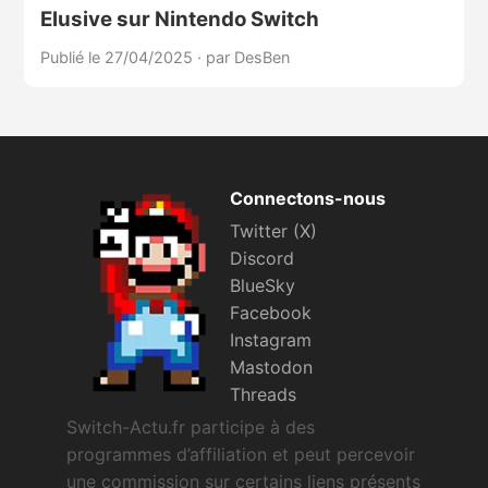
Elusive sur Nintendo Switch
Publié le 27/04/2025
·
par DesBen
Connectons-nous
Twitter (X)
Discord
BlueSky
Facebook
Instagram
Mastodon
Threads
Switch-Actu.fr participe à des
programmes d’affiliation et peut percevoir
une commission sur certains liens présents