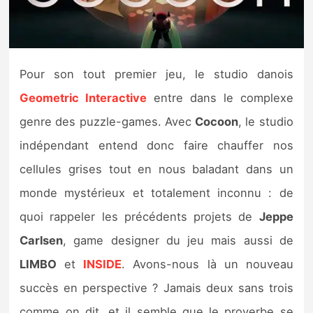
Nintendo Direct
Tests et previews
Pour son tout premier jeu, le studio danois
Geometric Interactive
entre dans le complexe
Tests de jeux
genre des puzzle-games. Avec
Cocoon
, le studio
Tests d’accessoires
indépendant entend donc faire chauffer nos
cellules grises tout en nous baladant dans un
Autres tests
monde mystérieux et totalement inconnu : de
Previews
quoi rappeler les précédents projets de
Jeppe
Carlsen
, game designer du jeu mais aussi de
Précommandes
LIMBO
et
INSIDE
. Avons-nous là un nouveau
Précommandes jeux Switch 2
succès en perspective ? Jamais deux sans trois
comme on dit, et il semble que le proverbe se