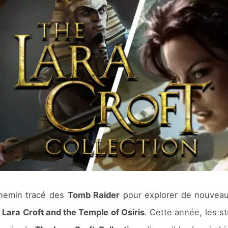
chemin tracé des
Tomb Raider
pour explorer de nouveaux
t
Lara Croft and the Temple of Osiris
. Cette année, les s