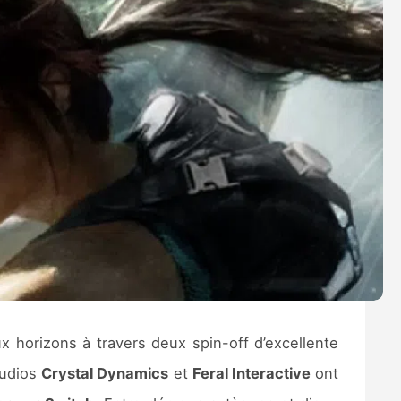
 horizons à travers deux spin-off d’excellente
tudios
Crystal Dynamics
et
Feral Interactive
ont