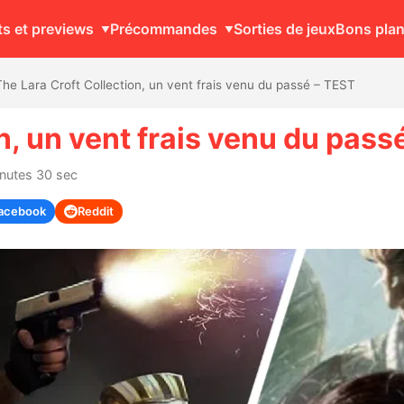
ts et previews
Précommandes
Sorties de jeux
Bons pla
The Lara Croft Collection, un vent frais venu du passé – TEST
n, un vent frais venu du pass
inutes 30 sec
acebook
Reddit