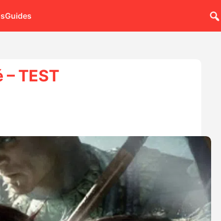
ns
Guides
é – TEST