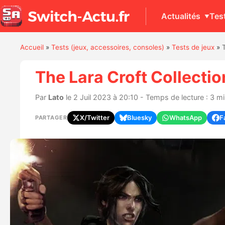
Actualités
Tes
Accueil
»
Tests (jeux, accessoires, consoles)
»
Tests de jeux
»
The Lara Croft Collectio
Par
Lato
le 2 Juil 2023 à 20:10 - Temps de lecture : 3 m
X/Twitter
Bluesky
WhatsApp
F
PARTAGER