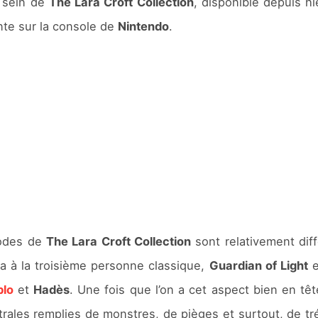
u sein de
The Lara Croft Collection
, disponible depuis h
nte sur la console de
Nintendo
.
sodes de
The Lara Croft Collection
sont relativement diff
a à la troisième personne classique,
Guardian of Light
e
blo
et
Hadès
. Une fois que l’on a cet aspect bien en têt
trales remplies de monstres, de pièges et surtout, de tr