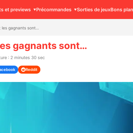
ts et previews
Précommandes
Sorties de jeux
Bons pla
 les gagnants sont…
les gagnants sont…
ure : 2 minutes 30 sec
acebook
Reddit