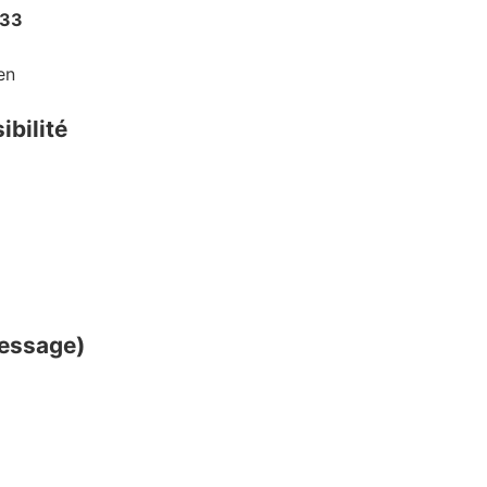
 33
en
ibilité
message)