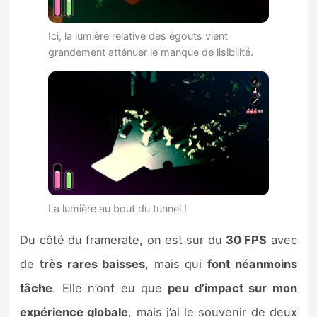
Ici, la lumière relative des égouts vient
grandement atténuer le manque de lisibilité.
La lumière au bout du tunnel !
Du côté du framerate, on est sur du
30 FPS
avec
de
très rares baisses
, mais qui
font néanmoins
tâche
. Elle n’ont eu que
peu d’impact sur mon
expérience globale
, mais j’ai le souvenir de deux