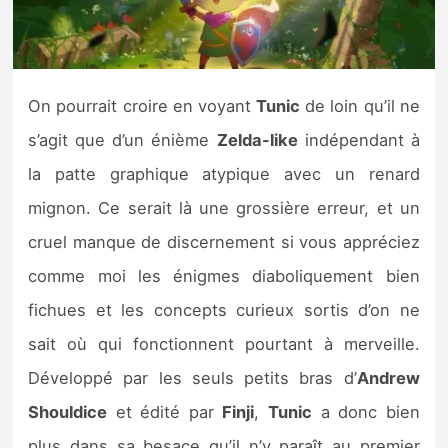
Nintendo Direct
Tests et previews
On pourrait croire en voyant
Tunic
de loin qu’il ne
s’agit que d’un énième
Zelda-like
indépendant à
Tests de jeux
la patte graphique atypique avec un renard
Tests d’accessoires
mignon. Ce serait là une grossière erreur, et un
cruel manque de discernement si vous appréciez
Autres tests
comme moi les énigmes diaboliquement bien
Previews
fichues et les concepts curieux sortis d’on ne
sait où qui fonctionnent pourtant à merveille.
Précommandes
Développé par les seuls petits bras d’
Andrew
Précommandes jeux Switch 2
Shouldice
et édité par
Finji
,
Tunic
a donc bien
plus dans sa besace qu’il n’y paraît au premier