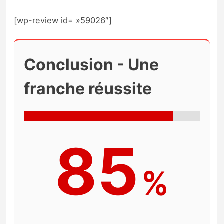
[wp-review id= »59026″]
Conclusion - Une
franche réussite
85
%