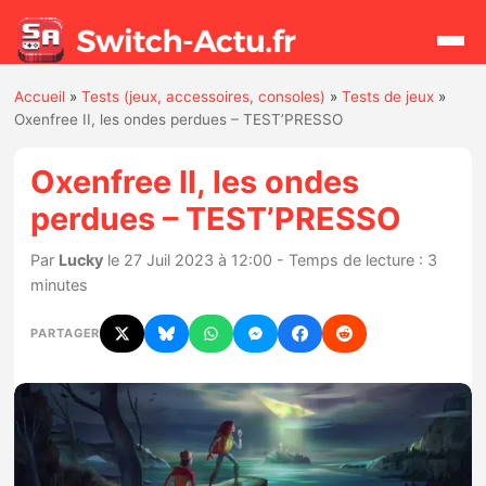
Accueil
»
Tests (jeux, accessoires, consoles)
»
Tests de jeux
»
Rechercher
Oxenfree II, les ondes perdues – TEST’PRESSO
Oxenfree II, les ondes
Actualités
perdues – TEST’PRESSO
Jeux
Par
Lucky
le 27 Juil 2023 à 12:00 - Temps de lecture : 3
minutes
Hardware
PARTAGER
Mises à jour
Chiffres de ventes
Rumeurs