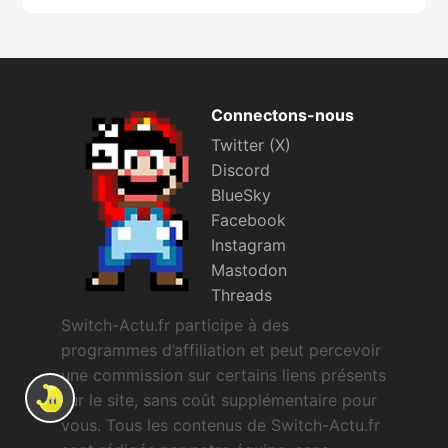
Connectons-nous
Twitter (X)
Discord
BlueSky
Facebook
Instagram
Mastodon
Threads
Switch-Actu.fr participe à des
programmes d’affiliation et peut percevoir
une commission sur certains liens présents
sur le site, sans coût supplémentaire pour
vous. Tous les contenus de Switch-Actu.fr