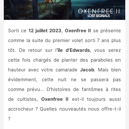
Nintendo Direct
Tests et previews
Sorti ce
12 juillet 2023
,
Oxenfree II
se présente
comme la suite du premier volet sorti 7 ans plus
Tests de jeux
tôt. De retour sur l
‘île d’Edwards
, vous serez
Tests d’accessoires
cette fois chargés de planter des paraboles en
hauteur avec votre camarade
Jacob
. Mais bien
Autres tests
évidemment, cette nuit ne se passera pas
Previews
comme prévu… D’histoires de fantômes à rites
de cultistes,
Oxenfree II
est-il toujours aussi
Précommandes
accrocheur ? Quelles nouveautés nous offre-t-il
Précommandes jeux Switch 2
?