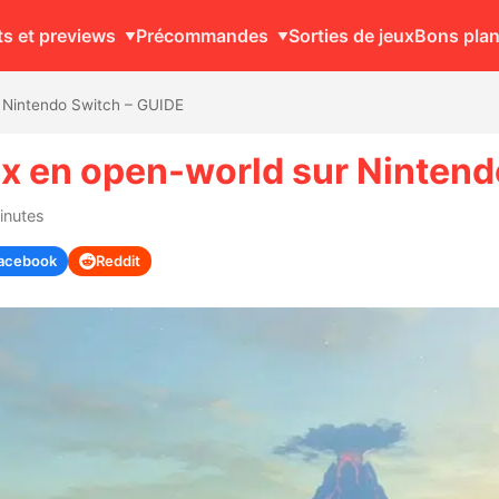
ts et previews
Précommandes
Sorties de jeux
Bons pla
r Nintendo Switch – GUIDE
eux en open-world sur Ninten
inutes
acebook
Reddit