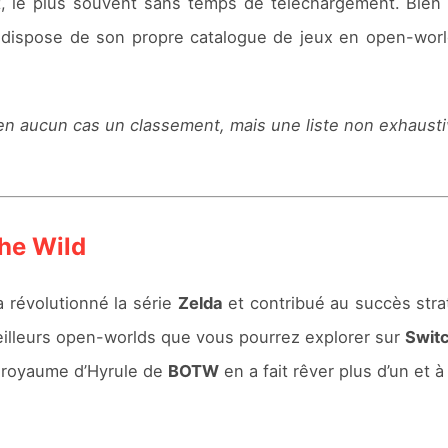
ent, le plus souvent sans temps de téléchargement. Bi
dispose de son propre catalogue de jeux en open-worl
t en aucun cas un classement, mais une liste non exhaus
the Wild
a révolutionné la série
Zelda
et contribué au succès str
illeurs open-worlds que vous pourrez explorer sur
Swit
e royaume d’Hyrule de
BOTW
en a fait rêver plus d’un et à 