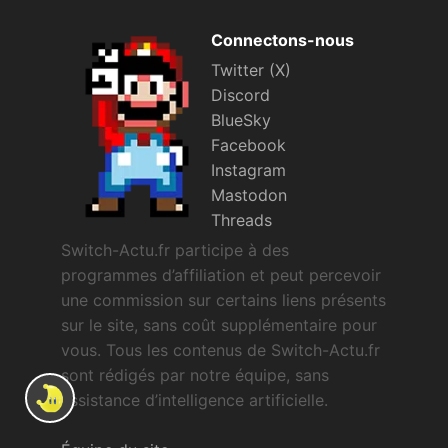
Connectons-nous
Twitter (X)
Discord
BlueSky
Facebook
Instagram
Mastodon
Threads
Switch-Actu.fr participe à des
programmes d’affiliation et peut percevoir
une commission sur certains liens présents
sur le site, sans coût supplémentaire pour
vous. Tous les contenus de Switch-Actu.fr
sont rédigés par notre équipe, sans
assistance d’intelligence artificielle.