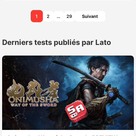
Pagination
1
2
…
29
Suivant
des
publications
Derniers tests publiés par Lato