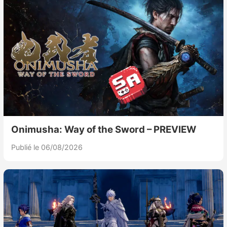
Nintendo Direct
Tests et previews
Tests de jeux
Tests d’accessoires
Autres tests
Onimusha: Way of the Sword – PREVIEW
Publié le 06/08/2026
Previews
Précommandes
Précommandes jeux Switch 2