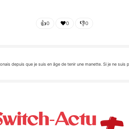
👍
❤️
👎
0
0
0
nais depuis que je suis en âge de tenir une manette. Si je ne suis 