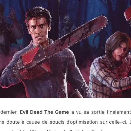
 dernier,
Evil Dead The Game
a vu sa sortie finalement
ns doute à cause de soucis d’optimisation sur celle-ci.