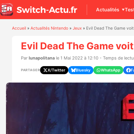
Actualités
Tes
Accueil
»
Actualités Nintendo
»
Jeux
»
Evil Dead The Game voit
Evil Dead The Game voit
Par
lunapolitana
le 1 Mai 2022 à 12:10 - Temps de lectur
X/Twitter
Bluesky
WhatsApp
F
PARTAGER