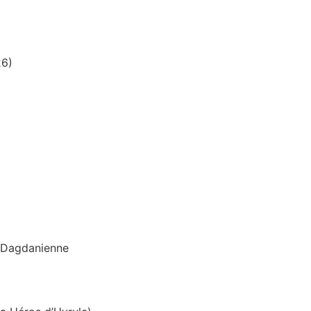
26)
n Dagdanienne