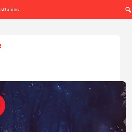
ns
Guides
e