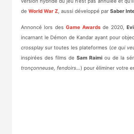
version hybride du jeu n’est pas annulée et qu’i
de
World War Z
, aussi développé par
Saber Int
Annoncé lors des
Game Awards
de 2020,
Ev
incarnant le Démon de Kandar ayant pour object
crossplay
sur toutes les plateformes (
ce qui ve
inspirées des films de
Sam Raimi
ou de la sér
tronçonneuse, fendoirs…
) pour éliminer votre 