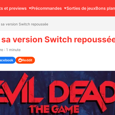
ts et previews
Précommandes
Sorties de jeux
Bons pla
 sa version Switch repoussée
 sa version Switch repoussé
e : 1 minute
acebook
Reddit