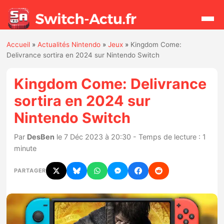
Accueil
»
Actualités Nintendo
»
Jeux
»
Kingdom Come:
Rechercher
Delivrance sortira en 2024 sur Nintendo Switch
Kingdom Come: Delivrance
Actualités
sortira en 2024 sur
Nintendo Switch
Jeux
Par
DesBen
le 7 Déc 2023 à 20:30 - Temps de lecture : 1
Hardware
minute
Mises à jour
PARTAGER
Chiffres de ventes
Rumeurs