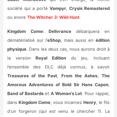
Sorties de jeux
société qui a porté
Vampyr
,
Crysis Remastered
ou enore
The Witcher 3: Wild Hunt
.
Bons plans
Kingdom Come: Delivrance
débarquera en
Guides
dématérialisé sur l’
eShop
, mais aussi en
édition
physique
. Dans les deux cas, nous aurons droit à
la version
Royal Edition
du jeu, incluant
l’ensemble des DLC déjà connus, à savoir
Treasures of the Past
,
From the Ashes
,
The
Amorous Adventures of Bold Sir Hans Capon
,
Band of Bastards
et
A Woman’s Lot
. Pour rappel,
dans
Kingdom Come
, vous incarnez
Henry
, le fils
d'un forgeron
(qui est venu le chercher ?)
. La