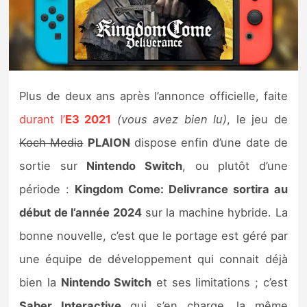
Nintendo Direct
Tests et previews
Plus de deux ans après l’annonce officielle, faite
Tests de jeux
durant l’
E3 2021
(vous avez bien lu)
, le jeu de
Tests d’accessoires
Koch Media
PLAION
dispose enfin d’une date de
sortie sur
Nintendo Switch
, ou plutôt d’une
Autres tests
période :
Kingdom Come: Delivrance sortira au
Previews
début de l’année 2024
sur la machine hybride. La
bonne nouvelle, c’est que le portage est géré par
Précommandes
une équipe de développement qui connait déjà
Précommandes jeux Switch 2
bien la
Nintendo Switch
et ses limitations ; c’est
Saber Interactive
qui s’en charge, la même