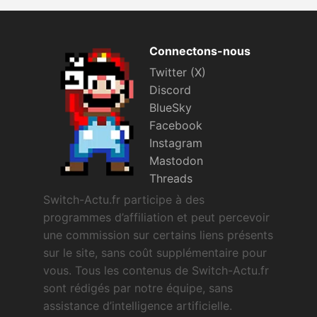
Connectons-nous
Twitter (X)
Discord
BlueSky
Facebook
Instagram
Mastodon
Threads
Switch-Actu.fr participe à des
programmes d’affiliation et peut percevoir
une commission sur certains liens présents
sur le site, sans coût supplémentaire pour
vous. Tous les contenus de Switch-Actu.fr
sont rédigés par notre équipe, sans
assistance d’intelligence artificielle.