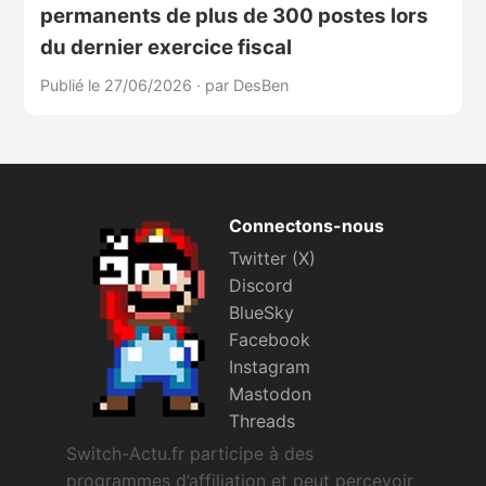
permanents de plus de 300 postes lors
du dernier exercice fiscal
Publié le 27/06/2026
·
par DesBen
Connectons-nous
Twitter (X)
Discord
BlueSky
Facebook
Instagram
Mastodon
Threads
Switch-Actu.fr participe à des
programmes d’affiliation et peut percevoir