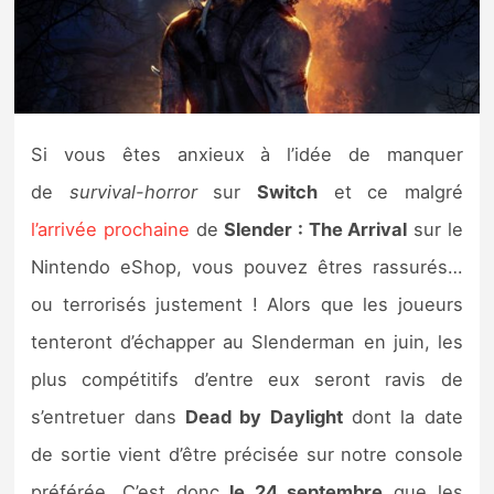
Nintendo Direct
Tests et previews
Si vous êtes anxieux à l’idée de manquer
Tests de jeux
de
survival-horror
sur
Switch
et ce malgré
Tests d’accessoires
l’arrivée prochaine
de
Slender : The Arrival
sur le
Nintendo eShop, vous pouvez êtres rassurés…
Autres tests
ou terrorisés justement ! Alors que les joueurs
Previews
tenteront d’échapper au Slenderman en juin, les
plus compétitifs d’entre eux seront ravis de
Précommandes
s’entretuer dans
Dead by Daylight
dont la date
Précommandes jeux Switch 2
de sortie vient d’être précisée sur notre console
préférée. C’est donc
le 24 septembre
que les