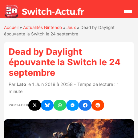
Accueil
»
Actualités Nintendo
»
Jeux
»
Dead by Daylight
Rechercher
épouvante la Switch le 24 septembre
Dead by Daylight
Actualités
épouvante la Switch le 24
septembre
Jeux
Par
Lato
le 1 Juin 2019 à 20:58 - Temps de lecture : 1
Hardware
minute
Mises à jour
PARTAGER
Chiffres de ventes
Rumeurs