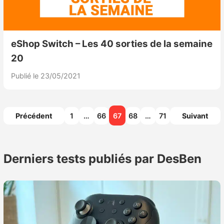
eShop Switch – Les 40 sorties de la semaine
20
Publié le 23/05/2021
Pagination
Précédent
1
…
66
67
68
…
71
Suivant
des
publications
Derniers tests publiés par DesBen