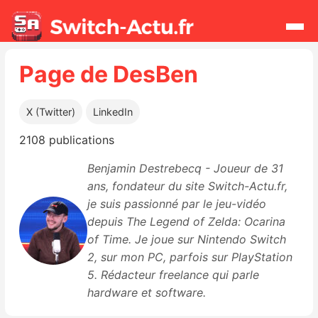
Page de DesBen
Rechercher
X (Twitter)
LinkedIn
Actualités
2108 publications
Jeux
Benjamin Destrebecq - Joueur de 31
ans, fondateur du site Switch-Actu.fr,
Hardware
je suis passionné par le jeu-vidéo
depuis The Legend of Zelda: Ocarina
Mises à jour
of Time. Je joue sur Nintendo Switch
2, sur mon PC, parfois sur PlayStation
Chiffres de ventes
5. Rédacteur freelance qui parle
hardware et software.
Rumeurs