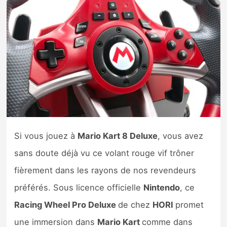
Nintendo Direct
Tests et previews
Tests de jeux
Tests d’accessoires
Autres tests
Si vous jouez à
Mario Kart 8 Deluxe
, vous avez
Previews
sans doute déjà vu ce volant rouge vif trôner
fièrement dans les rayons de nos revendeurs
Précommandes
préférés. Sous licence officielle
Nintendo
, ce
Racing Wheel Pro Deluxe
de chez
HORI
promet
Précommandes jeux Switch 2
une immersion dans
Mario Kart
comme dans