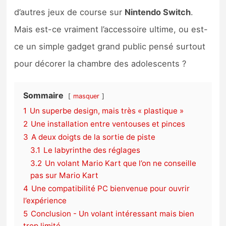
Sorties de jeux
d’autres jeux de course sur
Nintendo Switch
.
Mais est-ce vraiment l’accessoire ultime, ou est-
Bons plans
ce un simple gadget grand public pensé surtout
pour décorer la chambre des adolescents ?
Guides
Sommaire
masquer
1
Un superbe design, mais très « plastique »
2
Une installation entre ventouses et pinces
3
A deux doigts de la sortie de piste
3.1
Le labyrinthe des réglages
3.2
Un volant Mario Kart que l’on ne conseille
pas sur Mario Kart
4
Une compatibilité PC bienvenue pour ouvrir
l’expérience
5
Conclusion - Un volant intéressant mais bien
trop limité