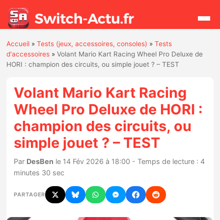
Accueil
»
Tests (jeux, accessoires, consoles)
»
Tests
Rechercher
d'accessoires
»
Volant Mario Kart Racing Wheel Pro Deluxe de
HORI : champion des circuits, ou simple jouet ? – TEST
Actualités
Volant Mario Kart Racing
Wheel Pro Deluxe de HORI :
Jeux
champion des circuits, ou
simple jouet ? – TEST
Hardware
Par
DesBen
le 14 Fév 2026 à 18:00 - Temps de lecture : 4
Mises à jour
minutes 30 sec
Chiffres de ventes
PARTAGER
Rumeurs