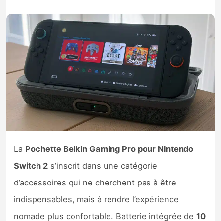
Nintendo Direct
Tests et previews
Tests de jeux
Tests d’accessoires
Autres tests
Previews
La
Pochette Belkin Gaming Pro pour Nintendo
Switch 2
s’inscrit dans une catégorie
Précommandes
d’accessoires qui ne cherchent pas à être
indispensables, mais à rendre l’expérience
Précommandes jeux Switch 2
nomade plus confortable. Batterie intégrée de
10