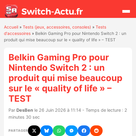
Accueil
»
Tests (jeux, accessoires, consoles)
»
Tests
Rechercher
d'accessoires
»
Belkin Gaming Pro pour Nintendo Switch 2 : un
produit qui mise beaucoup sur le « quality of life » – TEST
Actualités
Belkin Gaming Pro pour
Nintendo Switch 2 : un
Jeux
produit qui mise beaucoup
sur le « quality of life » –
Hardware
TEST
Mises à jour
Par
DesBen
le 26 Juin 2026 à 11:14 - Temps de lecture : 2
Chiffres de ventes
minutes 30 sec
PARTAGER
Rumeurs