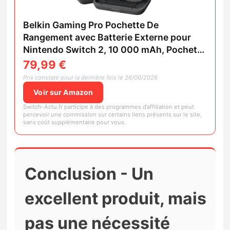
Belkin Gaming Pro Pochette De
Rangement avec Batterie Externe pour
Nintendo Switch 2, 10 000 mAh, Pochette
De Transport avec Poche pour AirTag,
79,99 €
Rangement De 12 Cartes De Jeux,
Prix constaté pour la dernière fois le 26/06/2026
Revêtement Rigide, Gris
Voir sur Amazon
Switch-Actu.fr participe à des programmes d’affiliation et peut
percevoir une commission sur certains liens présents sur le site,
sans coût supplémentaire pour vous.
Conclusion - Un
excellent produit, mais
pas une nécessité