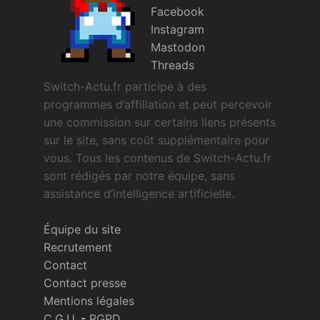
Facebook
Instagram
Mastodon
Threads
Switch-Actu.fr participe à des
programmes d’affiliation et peut percevoir
une commission sur certains liens présents
sur le site, sans coût supplémentaire pour
vous. Tous les contenus de Switch-Actu.fr
sont rédigés par notre équipe, sans
assistance d’intelligence artificielle.
Équipe du site
Recrutement
Contact
Contact presse
Mentions légales
C.G.U.
-
RGPD