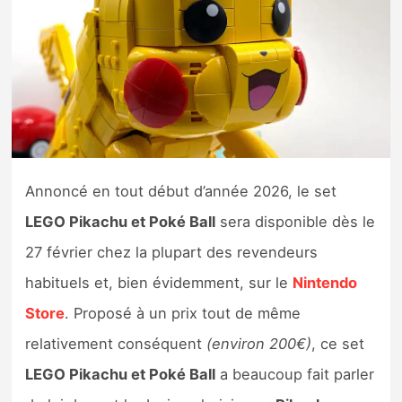
Nintendo Direct
Tests et previews
Tests de jeux
Tests d’accessoires
Annoncé en tout début d’année 2026, le set
LEGO Pikachu et Poké Ball
sera disponible dès le
Autres tests
27 février chez la plupart des revendeurs
Previews
habituels et, bien évidemment, sur le
Nintendo
Store
. Proposé à un prix tout de même
Précommandes
relativement conséquent
(environ 200€)
, ce set
Précommandes jeux Switch 2
LEGO Pikachu et Poké Ball
a beaucoup fait parler