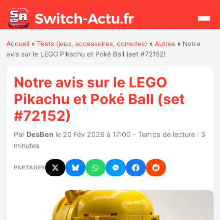
Accueil
»
Tests (jeux, accessoires, consoles)
»
Autres
»
Notre
Rechercher
avis sur le LEGO Pikachu et Poké Ball (set #72152)
Notre avis sur le LEGO
Actualités
Pikachu et Poké Ball (set
#72152)
Jeux
Par
DesBen
le 20 Fév 2026 à 17:00 - Temps de lecture : 3
Hardware
minutes
Mises à jour
PARTAGER
Chiffres de ventes
Rumeurs