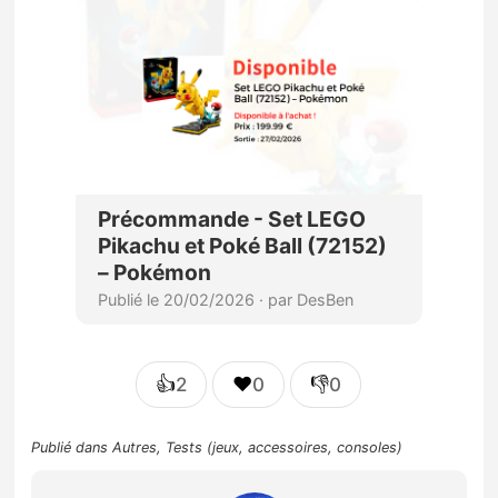
👍
❤️
👎
2
0
0
Publié dans
Autres
,
Tests (jeux, accessoires, consoles)