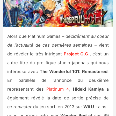
Nintendo Direct
Tests et previews
Alors que Platinum Games –
décidément au coeur
Tests de jeux
de l’actualité de ces dernières semaines
– vient
Tests d’accessoires
de révéler le très intrigant
Project G.G.
,
c’est un
autre titre du prolifique studio japonais qui nous
Autres tests
intéresse avec
The Wonderful 101: Remastered
.
Previews
En parallèle de l’annonce du deuxième
représentant des
Platinum 4
,
Hideki Kamiya
a
Précommandes
également révélé la date de sortie précise de
Précommandes jeux Switch 2
ce
remaster
du jeu sorti en 2013 sur
Wii U
: ainsi,
nous pourrons retrouver
Wonder Red
et ses 99