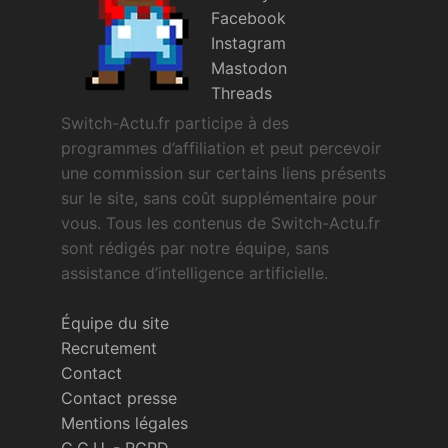
Facebook
Instagram
Mastodon
Threads
Switch-Actu.fr participe à des
programmes d’affiliation et peut percevoir
une commission sur certains liens présents
sur le site, sans coût supplémentaire pour
vous. Tous les contenus de Switch-Actu.fr
sont rédigés par notre équipe, sans
assistance d’intelligence artificielle.
Équipe du site
Recrutement
Contact
Contact presse
Mentions légales
C.G.U.
-
RGPD