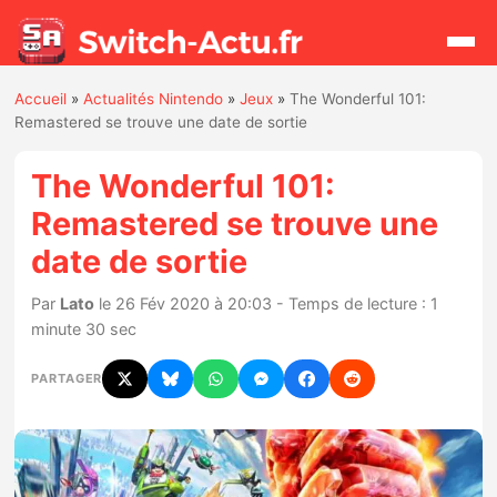
Accueil
»
Actualités Nintendo
»
Jeux
»
The Wonderful 101:
Rechercher
Remastered se trouve une date de sortie
The Wonderful 101:
Actualités
Remastered se trouve une
date de sortie
Jeux
Par
Lato
le 26 Fév 2020 à 20:03 - Temps de lecture : 1
Hardware
minute 30 sec
Mises à jour
PARTAGER
Chiffres de ventes
Rumeurs