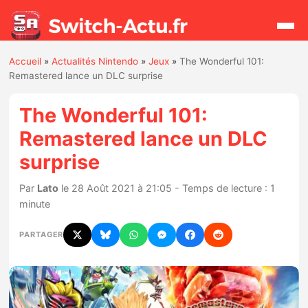
Accueil
»
Actualités Nintendo
»
Jeux
»
The Wonderful 101:
Rechercher
Remastered lance un DLC surprise
The Wonderful 101:
Actualités
Remastered lance un DLC
surprise
Jeux
Par
Lato
le 28 Août 2021 à 21:05 - Temps de lecture : 1
Hardware
minute
Mises à jour
PARTAGER
Chiffres de ventes
Rumeurs