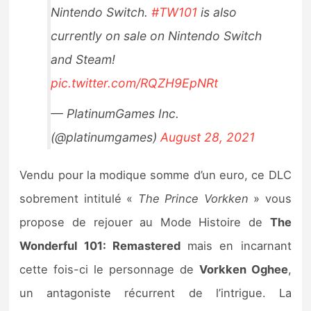
Nintendo Switch.
#TW101
is also
Sorties de jeux
currently on sale on Nintendo Switch
Bons plans
and Steam!
pic.twitter.com/RQZH9EpNRt
Guides
— PlatinumGames Inc.
(@platinumgames)
August 28, 2021
Vendu pour la modique somme d’un euro, ce DLC
sobrement intitulé «
The Prince Vorkken
» vous
propose de rejouer au Mode Histoire de
The
Wonderful 101: Remastered
mais en incarnant
cette fois-ci le personnage de
Vorkken Oghee
,
un antagoniste récurrent de l’intrigue. La