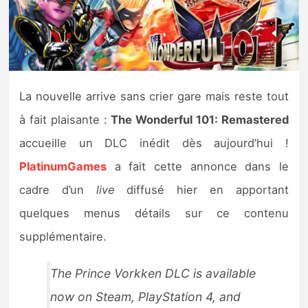
Nintendo Direct
Tests et previews
La nouvelle arrive sans crier gare mais reste tout
Tests de jeux
à fait plaisante :
The Wonderful 101: Remastered
Tests d’accessoires
accueille un DLC inédit dès aujourd’hui !
PlatinumGames
a fait cette annonce dans le
Autres tests
cadre d’un
live
diffusé hier en apportant
Previews
quelques menus détails sur ce contenu
supplémentaire.
Précommandes
The Prince Vorkken DLC is available
Précommandes jeux Switch 2
now on Steam, PlayStation 4, and