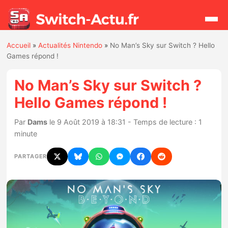
Accueil
»
Actualités Nintendo
»
No Man’s Sky sur Switch ? Hello
Rechercher
Games répond !
No Man’s Sky sur Switch ?
Actualités
Hello Games répond !
Jeux
Par
Dams
le 9 Août 2019 à 18:31 - Temps de lecture : 1
minute
Hardware
PARTAGER
Mises à jour
Chiffres de ventes
Rumeurs