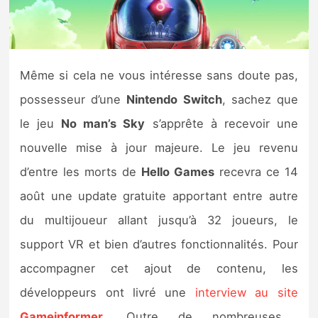
Nintendo Direct
Tests et previews
Même si cela ne vous intéresse sans doute pas,
possesseur d’une
Nintendo Switch
, sachez que
Tests de jeux
le jeu
No man’s Sky
s’apprête à recevoir une
Tests d’accessoires
nouvelle mise à jour majeure. Le jeu revenu
d’entre les morts de
Hello Games
recevra ce 14
Autres tests
août une update gratuite apportant entre autre
Previews
du multijoueur allant jusqu’à 32 joueurs, le
support VR et bien d’autres fonctionnalités. Pour
Précommandes
accompagner cet ajout de contenu, les
Précommandes jeux Switch 2
développeurs ont livré une
interview au site
Gameinformer
. Outre de nombreuses