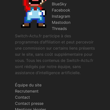
BlueSky
Facebook
Instagram
Mastodon
Threads
Switch-Actu.fr participe à des
programmes d’affiliation et peut percevoir
une commission sur certains liens présents
sur le site, sans coût supplémentaire pour
vous. Tous les contenus de Switch-Actu.fr
sont rédigés par notre équipe, sans
assistance d’intelligence artificielle.
Équipe du site
Recrutement
Contact
Contact presse
Mentions légales