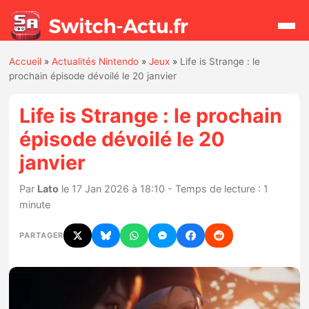
Accueil
»
Actualités Nintendo
»
Jeux
»
Life is Strange : le
Rechercher
prochain épisode dévoilé le 20 janvier
Life is Strange : le prochain
Actualités
épisode dévoilé le 20
janvier
Jeux
Par
Lato
le 17 Jan 2026 à 18:10 - Temps de lecture : 1
Hardware
minute
Mises à jour
PARTAGER
Chiffres de ventes
Rumeurs