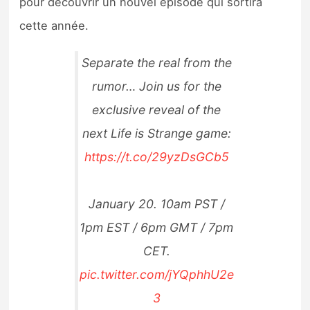
pour découvrir un nouvel épisode qui sortira
Sorties de jeux
cette année.
Bons plans
Separate the real from the
rumor… Join us for the
Guides
exclusive reveal of the
next Life is Strange game:
https://t.co/29yzDsGCb5
January 20. 10am PST /
1pm EST / 6pm GMT / 7pm
CET.
pic.twitter.com/jYQphhU2e
3