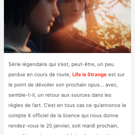
Nintendo Direct
Tests et previews
Tests de jeux
Tests d’accessoires
Série légendaire qui s’est, peut-être, un peu
perdue en cours de route,
Life is Strange
est sur
Autres tests
le point de dévoiler son prochain opus… avec,
Previews
semble-t-il, un retour aux sources dans les
règles de l’art. C’est en tous cas ce qu’annonce le
Précommandes
compte X officiel de la licence qui nous donne
Précommandes jeux Switch 2
rendez-vous le 20 janvier, soit mardi prochain,