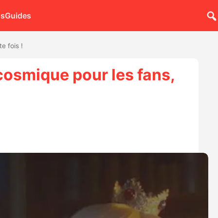
ns
Guides
e fois !
cosmique pour les fans,