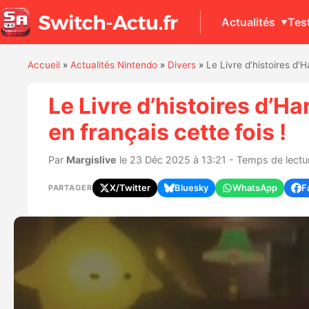
Actualités
Tes
Accueil
»
Actualités Nintendo
»
Divers
»
Le Livre d’histoires d’
Le Livre d’histoires d’
en français cette fois !
Par
Margislive
le 23 Déc 2025 à 13:21 - Temps de lectur
X/Twitter
Bluesky
WhatsApp
F
PARTAGER