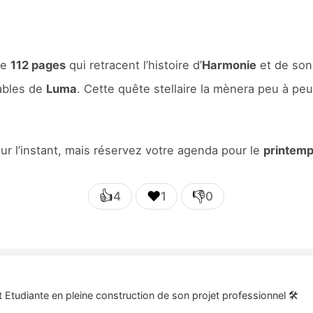
de
112 pages
qui retracent l’histoire d’
Harmonie
et de son
ables de
Luma
. Cette quête stellaire la mènera peu à peu 
ur l’instant, mais réservez votre agenda pour le
printem
👍
❤️
👎
4
1
0
 Etudiante en pleine construction de son projet professionnel 🛠️​