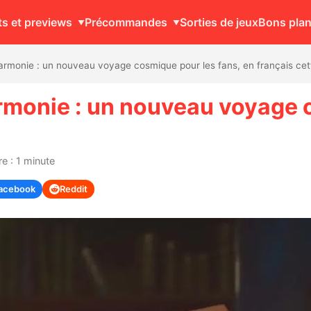
ts et previews
Précommandes
Sorties de jeux
Bons pla
Harmonie : un nouveau voyage cosmique pour les fans, en français cett
Harmonie : un nouveau voyage 
e : 1 minute
acebook
Reddit