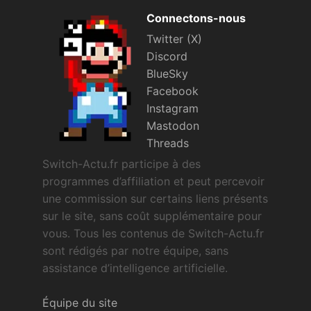
Connectons-nous
Twitter (X)
Discord
BlueSky
Facebook
Instagram
Mastodon
Threads
Switch-Actu.fr participe à des
programmes d’affiliation et peut percevoir
une commission sur certains liens présents
sur le site, sans coût supplémentaire pour
vous. Tous les contenus de Switch-Actu.fr
sont rédigés par notre équipe, sans
assistance d’intelligence artificielle.
Équipe du site