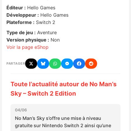
Éditeur :
Hello Games
Nintendo Direct
Développeur :
Hello Games
Plateforme :
Switch 2
Tests et previews
Type de jeu :
Aventure
Version physique :
Non
Tests de jeux
Voir la page eShop
Tests d’accessoires
PARTAGER
Autres tests
Toute l’actualité autour de No Man’s
Previews
Sky – Switch 2 Edition
Précommandes
04/06
No Man’s Sky s’offre une mise à niveau
Précommandes jeux Switch 2
gratuite sur Nintendo Switch 2 ainsi qu’une