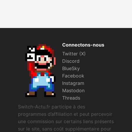
Connectons-nous
Twitter (X)
Discord
BlueSky
Facebook
Instagram
Mastodon
Threads
Switch-Actu.fr participe à des
programmes d’affiliation et peut percevoir
une commission sur certains liens présents
sur le site, sans coût supplémentaire pour