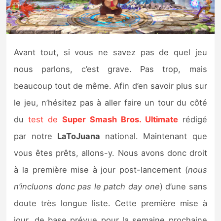
Nintendo Direct
Tests et previews
Avant tout, si vous ne savez pas de quel jeu
nous parlons, c’est grave. Pas trop, mais
Tests de jeux
beaucoup tout de même. Afin d’en savoir plus sur
Tests d’accessoires
le jeu, n’hésitez pas à aller faire un tour du côté
du
test de
Super Smash Bros. Ultimate
rédigé
Autres tests
par notre
LaToJuana
national. Maintenant que
Previews
vous êtes prêts, allons-y. Nous avons donc droit
à la première mise à jour post-lancement (
nous
Précommandes
n’incluons donc pas le patch day one
) d’une sans
Précommandes jeux Switch 2
doute très longue liste. Cette première mise à
jour, de base prévue pour la semaine prochaine