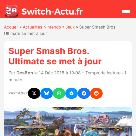
Accueil
»
Actualités Nintendo
»
Jeux
»
Super Smash Bros.
Rechercher
Ultimate se met à jour
Super Smash Bros.
Actualités
Ultimate se met à jour
Jeux
Par
DesBen
le 14 Déc 2018 à 19:08 - Temps de lecture : 1
minute
Hardware
PARTAGER
Mises à jour
Chiffres de ventes
Rumeurs