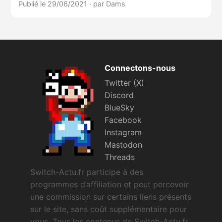
Publié le 29/06/2021
·
par Dams
Connectons-nous
Twitter (X)
Discord
BlueSky
Facebook
Instagram
Mastodon
Threads
Switch-Actu.fr participe à des
programmes d’affiliation et peut percevoir
une commission sur certains liens présents
sur le site, sans coût supplémentaire pour
vous. Tous les contenus de Switch-Actu.fr