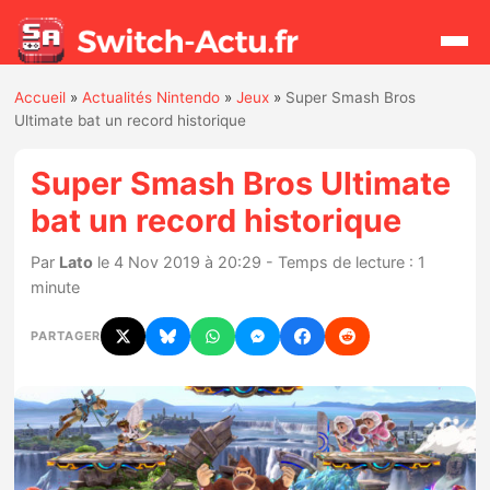
Accueil
»
Actualités Nintendo
»
Jeux
»
Super Smash Bros
Rechercher
Ultimate bat un record historique
Super Smash Bros Ultimate
Actualités
bat un record historique
Jeux
Par
Lato
le 4 Nov 2019 à 20:29 - Temps de lecture : 1
minute
Hardware
PARTAGER
Mises à jour
Chiffres de ventes
Rumeurs