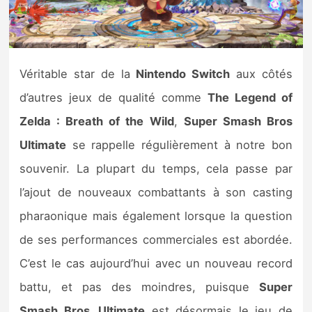
Nintendo Direct
Tests et previews
Véritable star de la
Nintendo Switch
aux côtés
d’autres jeux de qualité comme
The Legend of
Tests de jeux
Zelda : Breath of the Wild
,
Super Smash Bros
Tests d’accessoires
Ultimate
se rappelle régulièrement à notre bon
souvenir. La plupart du temps, cela passe par
Autres tests
l’ajout de nouveaux combattants à son casting
Previews
pharaonique mais également lorsque la question
de ses performances commerciales est abordée.
Précommandes
C’est le cas aujourd’hui avec un nouveau record
Précommandes jeux Switch 2
battu, et pas des moindres, puisque
Super
Smash Bros. Ultimate
est désormais le jeu de