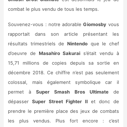
Sorties de jeux
combat le plus vendu de tous les temps.
Bons plans
Souvenez-vous : notre adorable
Giomosby
vous
rapportait dans son article présentant les
Guides
résultats trimestriels de
Nintendo
que le chef
d’oeuvre de
Masahiro Sakurai
s’était vendu à
15,71 millions de copies depuis sa sortie en
décembre 2018. Ce chiffre n’est pas seulement
colossal, mais également symbolique car il
permet à
Super Smash Bros Ultimate
de
dépasser
Super Street Fighter II
et donc de
prendre le première place des jeux de combats
les plus vendus. Plus fort encore : c’est