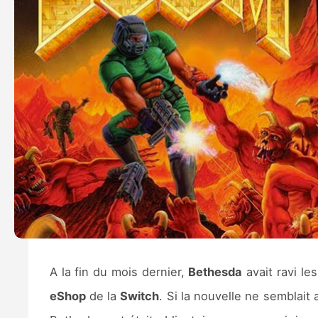
A la fin du mois dernier,
Bethesda
avait ravi l
eShop
de la
Switch
. Si la nouvelle ne semblait