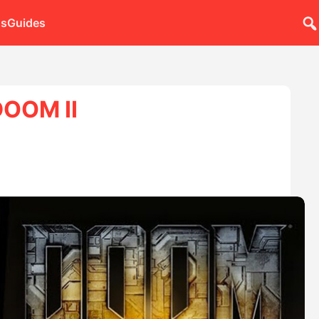
ns
Guides
DOOM II