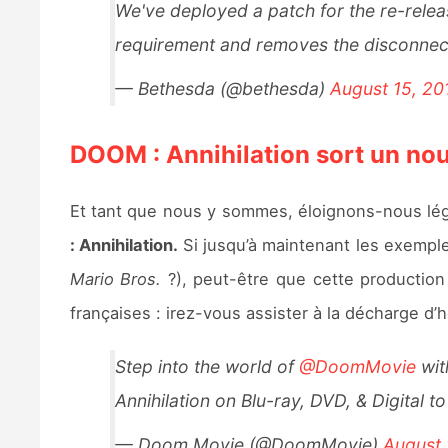
We've deployed a patch for the re-rele
requirement and removes the disconnect
— Bethesda (@bethesda)
August 15, 20
DOOM : Annihilation sort un no
Et tant que nous y sommes, éloignons-nous légè
: Annihilation.
Si jusqu’à maintenant les exemple
Mario Bros.
?), peut-être que cette production
françaises : irez-vous assister à la décharge d
Step into the world of
@DoomMovie
wit
Annihilation on Blu-ray, DVD, & Digital 
— Doom Movie (@DoomMovie)
August 