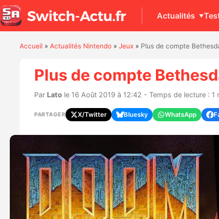
Actualités
Tes
Accueil
»
Actualités Nintendo
»
Jeux
»
Plus de compte Bethesd
Plus de compte Bethesd
Par
Lato
le 16 Août 2019 à 12:42 - Temps de lecture : 1
X/Twitter
Bluesky
WhatsApp
F
PARTAGER