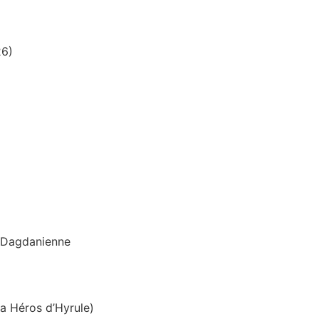
26)
n Dagdanienne
a Héros d’Hyrule)