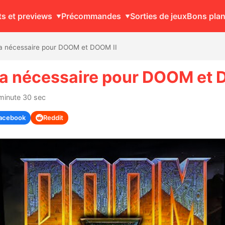
ts et previews
Précommandes
Sorties de jeux
Bons pla
a nécessaire pour DOOM et DOOM II
a nécessaire pour DOOM et 
 minute 30 sec
acebook
Reddit