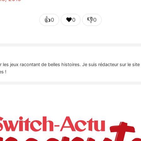
👍
❤️
👎
0
0
0
es jeux racontant de belles histoires. Je suis rédacteur sur le sit
es !