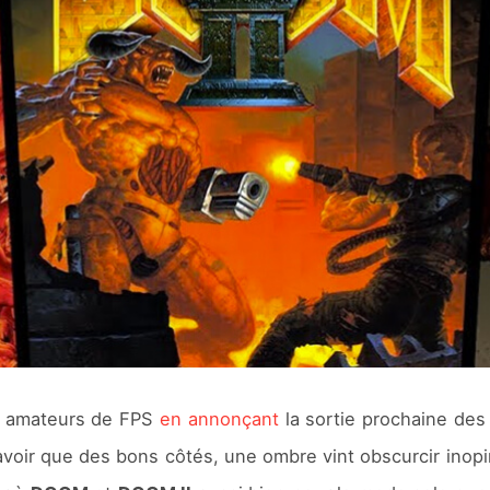
es amateurs de FPS
en annonçant
la sortie prochaine des
 avoir que des bons côtés, une ombre vint obscurcir inop