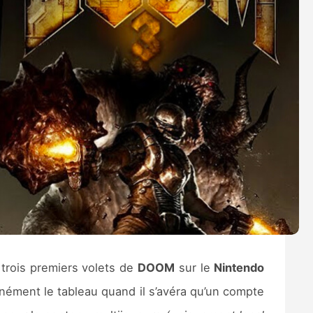
 trois premiers volets de
DOOM
sur le
Nintendo
inément le tableau quand il s’avéra qu’un compte