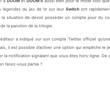
er à
DOOM
et
DOOM II
aussi bien pour le mode solo que
es légendes du jeu de tir sur leur
Switch
ont rapidement
e la situation de devoir posséder un compte pour du c
e la parution de la trilogie.
e éditeur a indiqué sur son compte Twitter officiel qu’u
s, il est possible d’activer une option qui empêche le
la notification signalant que vous êtes hors-ligne. De qu
 en ferez-vous partie ?