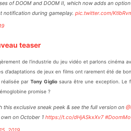
ases of DOOM and DOOM II, which now adds an option t
 notification during gameplay.
pic.twitter.com/KtlbR
19
uveau teaser
rement de l’industrie du jeu vidéo et parlons cinéma av
s d’adaptations de jeux en films ont rarement été de bon
 réalisée par
Tony Giglio
saura être une exception. Le f
’hémoglobine promise ?
h this exclusive sneak peek & see the full version on
@
to own on October 1
https://t.co/dHjASkxXv7
#DoomMo
15, 2019