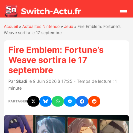
Accueil
»
Actualités Nintendo
»
Jeux
»
Fire Emblem: Fortune’s
Rechercher
Weave sortira le 17 septembre
Fire Emblem: Fortune’s
Actualités
Weave sortira le 17
septembre
Jeux
Par
Skadi
le 9 Juin 2026 à 17:25 - Temps de lecture : 1
Hardware
minute
Mises à jour
PARTAGER
Chiffres de ventes
Rumeurs