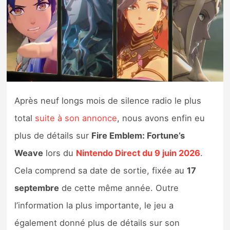
Nintendo Direct
Tests et previews
Tests de jeux
Après neuf longs mois de silence radio le plus
Tests d’accessoires
total
suite à son annonce
, nous avons enfin eu
Autres tests
plus de détails sur
Fire Emblem: Fortune’s
Weave
lors du
Nintendo Direct du 9 juin 2026
.
Previews
Cela comprend sa date de sortie, fixée au
17
Précommandes
septembre
de cette même année. Outre
l’information la plus importante, le jeu a
Précommandes jeux Switch 2
également donné plus de détails sur son