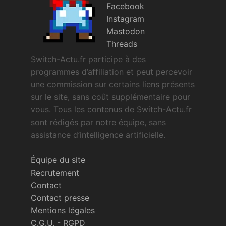
Facebook
Instagram
Mastodon
Threads
Switch-Actu.fr participe à des
programmes d’affiliation et peut percevoir
une commission sur certains liens présents
sur le site, sans coût supplémentaire pour
vous. Tous les contenus de Switch-Actu.fr
sont rédigés par notre équipe, sans
assistance d’intelligence artificielle.
Équipe du site
Recrutement
Contact
Contact presse
Mentions légales
C.G.U.
-
RGPD