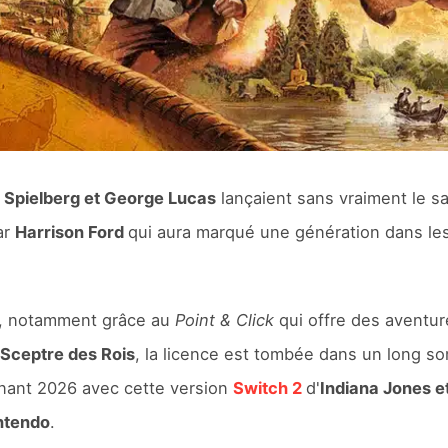
,
Spielberg et George Lucas
lançaient sans vraiment le sa
ar
Harrison Ford
qui aura marqué une génération dans les
éo, notamment grâce au
Point & Click
qui offre des aventur
 Sceptre des Rois
, la licence est tombée dans un long s
nant 2026 avec cette version
Switch 2
d'
Indiana Jones e
ntendo
.