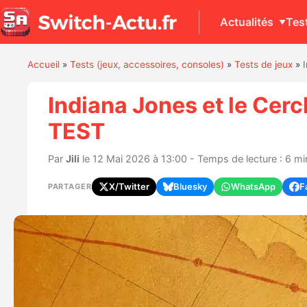
Actualités
Tes
Accueil
»
Tests (jeux, accessoires, consoles)
»
Tests de jeux
»
Indiana Jones et le Cerc
TEST
Par
Jili
le 12 Mai 2026 à 13:00 - Temps de lecture : 6 m
X/Twitter
Bluesky
WhatsApp
F
PARTAGER