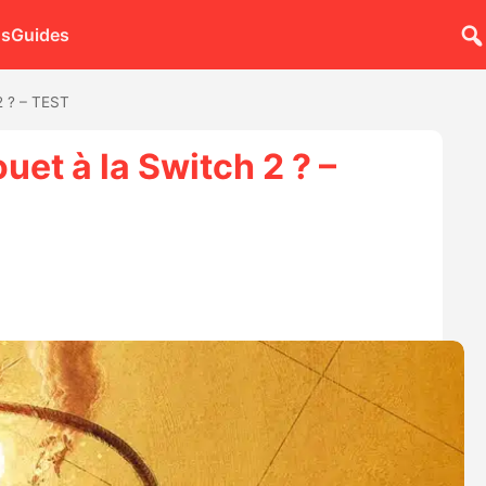
ns
Guides
2 ? – TEST
uet à la Switch 2 ? –