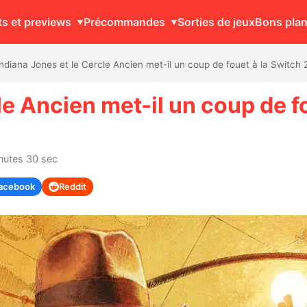
ts et previews
Précommandes
Sorties de jeux
Bons pla
Indiana Jones et le Cercle Ancien met-il un coup de fouet à la Switch 
le Ancien met-il un coup de fo
inutes 30 sec
acebook
Reddit