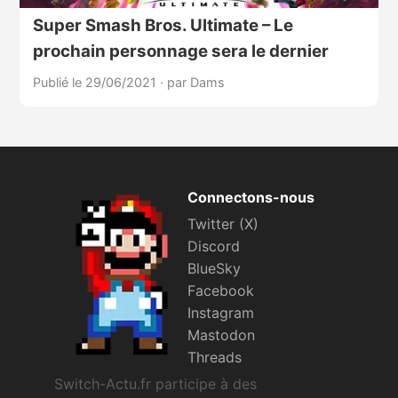
Super Smash Bros. Ultimate – Le
prochain personnage sera le dernier
Publié le 29/06/2021
·
par Dams
Connectons-nous
Twitter (X)
Discord
BlueSky
Facebook
Instagram
Mastodon
Threads
Switch-Actu.fr participe à des