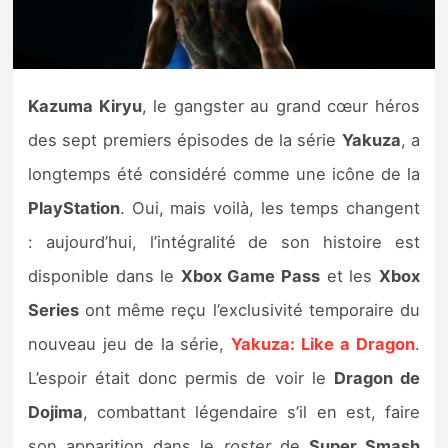
Nintendo Direct
Tests et previews
Kazuma Kiryu
, le gangster au grand cœur héros
des sept premiers épisodes de la série
Yakuza
, a
Tests de jeux
longtemps été considéré comme une icône de la
Tests d’accessoires
PlayStation
. Oui, mais voilà, les temps changent
: aujourd’hui, l’intégralité de son histoire est
Autres tests
disponible dans le
Xbox Game Pass
et les
Xbox
Previews
Series
ont même reçu l’exclusivité temporaire du
nouveau jeu de la série,
Yakuza: Like a Dragon
.
Précommandes
L’espoir était donc permis de voir le
Dragon de
Précommandes jeux Switch 2
Dojima
, combattant légendaire s’il en est, faire
son apparition dans le
roster
de
Super Smash