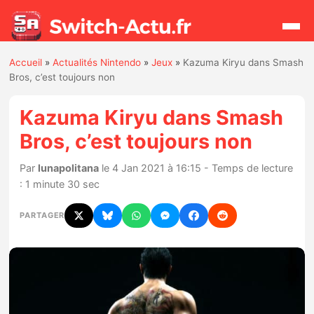
Accueil
»
Actualités Nintendo
»
Jeux
»
Kazuma Kiryu dans Smash
Rechercher
Bros, c’est toujours non
Kazuma Kiryu dans Smash
Actualités
Bros, c’est toujours non
Jeux
Par
lunapolitana
le 4 Jan 2021 à 16:15 - Temps de lecture
: 1 minute 30 sec
Hardware
PARTAGER
Mises à jour
Chiffres de ventes
Rumeurs