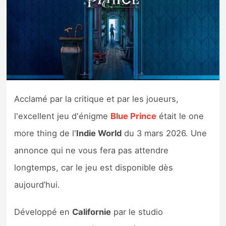
Nintendo Direct
Tests et previews
Tests de jeux
Acclamé par la critique et par les joueurs,
Tests d’accessoires
l'excellent jeu d'énigme
Blue Prince
était le one
Autres tests
more thing de l'
Indie World
du 3 mars 2026. Une
Previews
annonce qui ne vous fera pas attendre
longtemps, car le jeu est disponible dès
Précommandes
aujourd’hui.
Précommandes jeux Switch 2
Développé en
Californie
par le studio