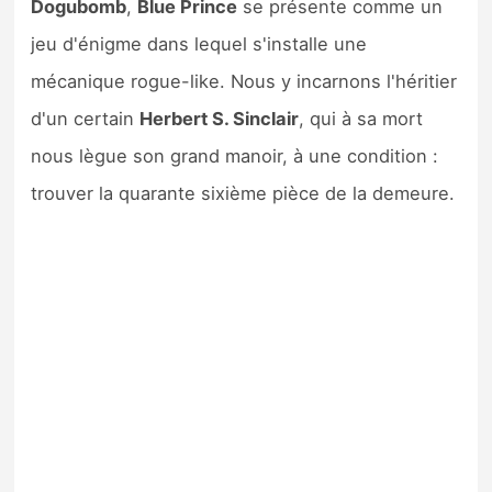
Dogubomb
,
Blue Prince
se présente comme un
Sorties de jeux
jeu d'énigme dans lequel s'installe une
mécanique rogue-like. Nous y incarnons l'héritier
Bons plans
d'un certain
Herbert S. Sinclair
, qui à sa mort
Guides
nous lègue son grand manoir, à une condition :
trouver la quarante sixième pièce de la demeure.