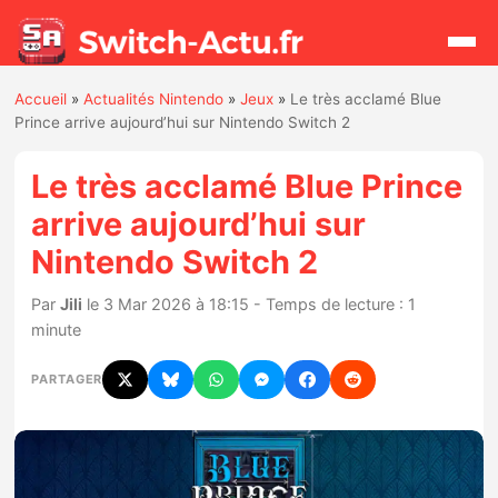
Accueil
»
Actualités Nintendo
»
Jeux
»
Le très acclamé Blue
Rechercher
Prince arrive aujourd’hui sur Nintendo Switch 2
Le très acclamé Blue Prince
Actualités
arrive aujourd’hui sur
Nintendo Switch 2
Jeux
Par
Jili
le 3 Mar 2026 à 18:15 - Temps de lecture : 1
Hardware
minute
Mises à jour
PARTAGER
Chiffres de ventes
Rumeurs