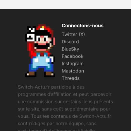
Connectons-nous
Twitter (X)
Discord
BlueSky
Facebook
Instagram
Mastodon
Threads
Switch-Actu.fr participe à des
programmes d’affiliation et peut percevoir
une commission sur certains liens présents
sur le site, sans coût supplémentaire pour
vous. Tous les contenus de Switch-Actu.fr
sont rédigés par notre équipe, sans
assistance d’intelligence artificielle.