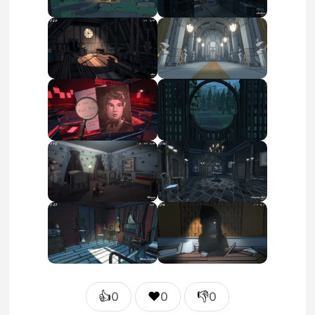
👍
❤️
👎
0
0
0