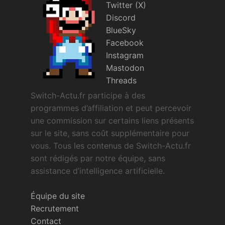
Twitter (X)
Discord
BlueSky
Facebook
Instagram
Mastodon
Threads
Switch-Actu.fr participe à des
programmes d’affiliation et peut percevoir
une commission sur certains liens présents
sur le site, sans coût supplémentaire pour
vous. Tous les contenus de Switch-Actu.fr
sont rédigés par notre équipe, sans
assistance d’intelligence artificielle.
Équipe du site
Recrutement
Contact