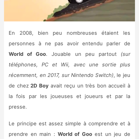
Nintendo Direct
Tests et previews
En 2008, bien peu nombreuses étaient les
personnes à ne pas avoir entendu parler de
Tests de jeux
World of Goo
. Jouable un peu partout
(sur
Tests d’accessoires
téléphones, PC et Wii, avec une sortie plus
récemment, en 2017, sur Nintendo Switch)
, le jeu
Autres tests
de chez
2D Boy
avait reçu un très bon accueil à
Previews
la fois par les joueuses et joueurs et par la
presse.
Précommandes
Le principe est assez simple à comprendre et à
Précommandes jeux Switch 2
prendre en main :
World of Goo
est un jeu de