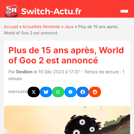
Accueil
»
Actualités Nintendo
»
Jeux
»
Plus de 15 ans après,
Rechercher
World of Goo 2 est annoncé
Plus de 15 ans après, World
Actualités
of Goo 2 est annoncé
Jeux
Par
DesBen
le 10 Déc 2023 à 17:37 - Temps de lecture : 1
minute
Hardware
PARTAGER
Mises à jour
Chiffres de ventes
Rumeurs