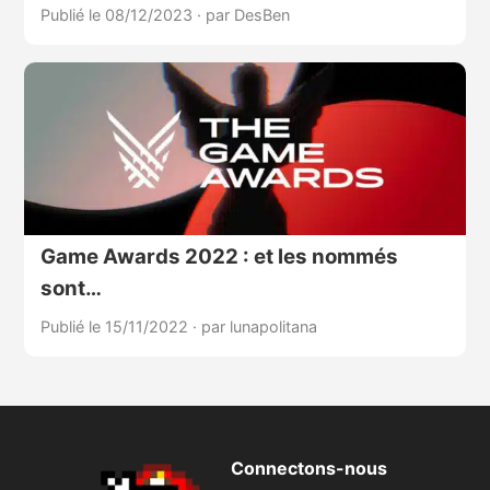
Publié le 08/12/2023
·
par DesBen
Game Awards 2022 : et les nommés
sont…
Publié le 15/11/2022
·
par lunapolitana
Connectons-nous