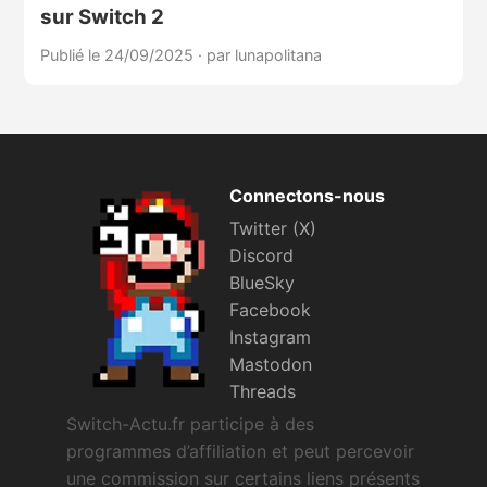
sur Switch 2
Publié le 24/09/2025
·
par lunapolitana
Connectons-nous
Twitter (X)
Discord
BlueSky
Facebook
Instagram
Mastodon
Threads
Switch-Actu.fr participe à des
programmes d’affiliation et peut percevoir
une commission sur certains liens présents