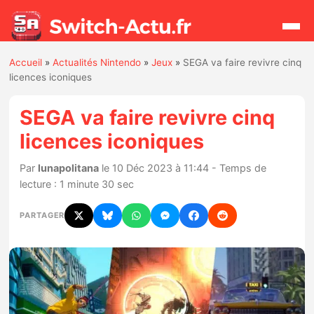
Accueil
»
Actualités Nintendo
»
Jeux
»
SEGA va faire revivre cinq
Rechercher
licences iconiques
SEGA va faire revivre cinq
Actualités
licences iconiques
Jeux
Par
lunapolitana
le 10 Déc 2023 à 11:44 - Temps de
lecture : 1 minute 30 sec
Hardware
PARTAGER
Mises à jour
Chiffres de ventes
Rumeurs