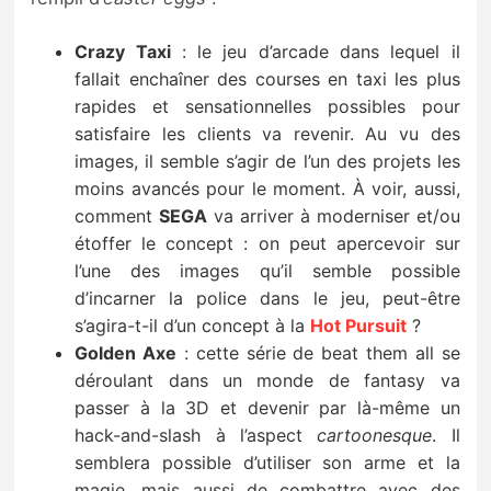
Sorties de jeux
Crazy Taxi
: le jeu d’arcade dans lequel il
fallait enchaîner des courses en taxi les plus
Bons plans
rapides et sensationnelles possibles pour
satisfaire les clients va revenir. Au vu des
Guides
images, il semble s’agir de l’un des projets les
moins avancés pour le moment. À voir, aussi,
comment
SEGA
va arriver à moderniser et/ou
étoffer le concept : on peut apercevoir sur
l’une des images qu’il semble possible
d’incarner la police dans le jeu, peut-être
s’agira-t-il d’un concept à la
Hot Pursuit
?
Golden Axe
: cette série de beat them all se
déroulant dans un monde de fantasy va
passer à la 3D et devenir par là-même un
hack-and-slash à l’aspect
cartoonesque
. Il
semblera possible d’utiliser son arme et la
magie, mais aussi de combattre avec des