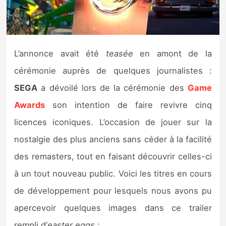
Nintendo Direct
Tests et previews
L’annonce avait été
teasée
en amont de la
cérémonie auprès de quelques journalistes :
Tests de jeux
SEGA
a dévoilé lors de la cérémonie des
Game
Tests d’accessoires
Awards
son intention de faire revivre cinq
licences iconiques. L’occasion de jouer sur la
Autres tests
nostalgie des plus anciens sans céder à la facilité
Previews
des remasters, tout en faisant découvrir celles-ci
à un tout nouveau public. Voici les titres en cours
Précommandes
de développement pour lesquels nous avons pu
Précommandes jeux Switch 2
apercevoir quelques images dans ce trailer
rempli d’
easter eggs
: