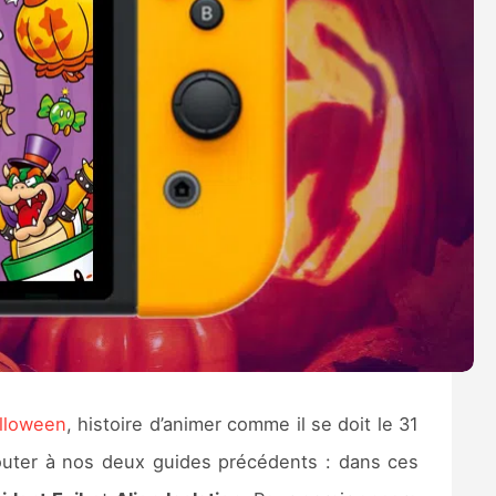
lloween
, histoire d’animer comme il se doit le 31
outer à nos deux guides précédents : dans ces