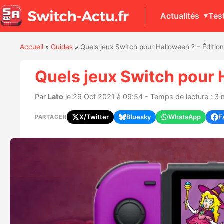
Actualités
Tes
Accueil
»
Guides
»
Quels jeux Switch pour Halloween ? – Éditio
Quels jeux Switch pour 
Par
Lato
le 29 Oct 2021 à 09:54 - Temps de lecture : 3 
X/Twitter
Bluesky
WhatsApp
F
PARTAGER