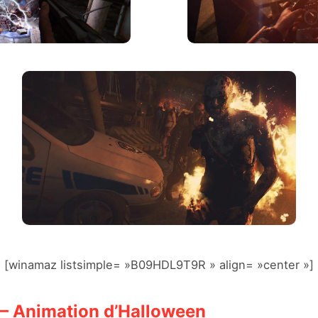
[winamaz listsimple= »B09HDL9T9R » align= »center »]
– Animation d’Halloween