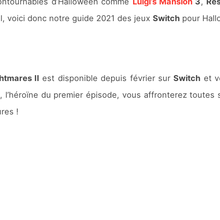
contournables d’Halloween comme
Luigi’s Mansion
3
,
Res
l, voici donc notre guide 2021 des jeux
Switch
pour Hall
ghtmares II
est disponible depuis février sur
Switch
et v
x
, l’héroïne du premier épisode, vous affronterez toute
res !