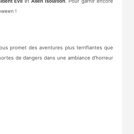
ident Evil
et
Alien Isolation
. Pour garnir encore
oween !
ous promet des aventures plus terrifiantes que
s sortes de dangers dans une ambiance d’horreur