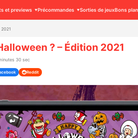
ts et previews
Précommandes
Sorties de jeux
Bons pla
n 2021
Halloween ? – Édition 2021
minutes 30 sec
acebook
Reddit