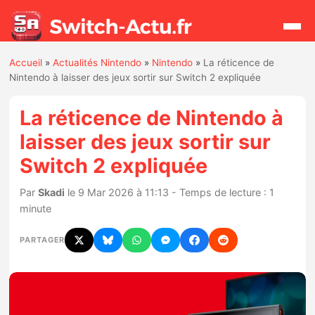
Accueil
»
Actualités Nintendo
»
Nintendo
»
La réticence de
Rechercher
Nintendo à laisser des jeux sortir sur Switch 2 expliquée
La réticence de Nintendo à
Actualités
laisser des jeux sortir sur
Switch 2 expliquée
Jeux
Par
Skadi
le 9 Mar 2026 à 11:13 - Temps de lecture : 1
Hardware
minute
Mises à jour
PARTAGER
Chiffres de ventes
Rumeurs