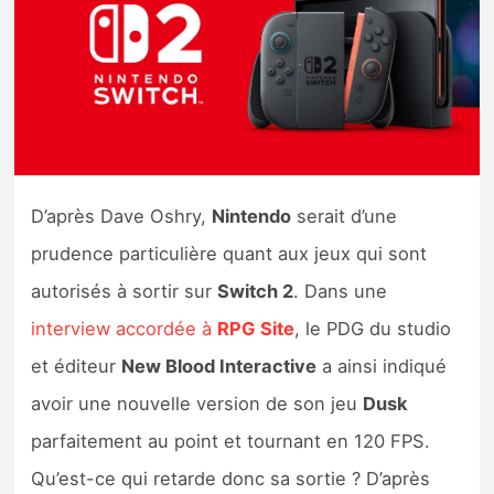
Nintendo Direct
Tests et previews
Tests de jeux
D’après Dave Oshry,
Nintendo
serait d’une
Tests d’accessoires
prudence particulière quant aux jeux qui sont
Autres tests
autorisés à sortir sur
Switch 2
. Dans une
interview accordée à
RPG Site
, le PDG du studio
Previews
et éditeur
New Blood Interactive
a ainsi indiqué
Précommandes
avoir une nouvelle version de son jeu
Dusk
parfaitement au point et tournant en 120 FPS.
Précommandes jeux Switch 2
Qu’est-ce qui retarde donc sa sortie ? D’après