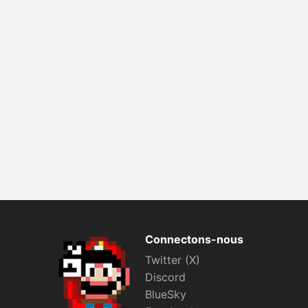
Connectons-nous
Twitter (X)
Discord
BlueSky