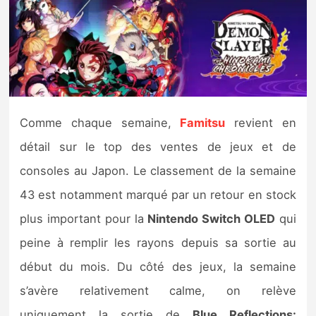
Nintendo Direct
Tests et previews
Tests de jeux
Comme chaque semaine,
Famitsu
revient en
Tests d’accessoires
détail sur le top des ventes de jeux et de
consoles au Japon. Le classement de la semaine
Autres tests
43 est notamment marqué par un retour en stock
Previews
plus important pour la
Nintendo Switch OLED
qui
peine à remplir les rayons depuis sa sortie au
Précommandes
début du mois. Du côté des jeux, la semaine
Précommandes jeux Switch 2
s’avère relativement calme, on relève
uniquement la sortie de
Blue Reflections: