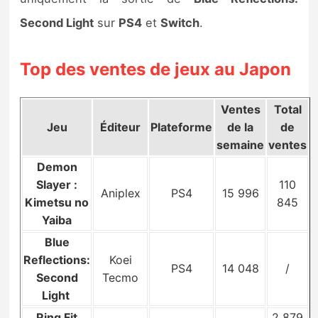
Sorties de jeux
Second Light
sur
PS4
et
Switch
.
Bons plans
Top des ventes de jeux au Japon
Guides
Ventes
Total
Jeu
Éditeur
Plateforme
de la
de
semaine
ventes
Demon
Slayer :
110
Aniplex
PS4
15 996
Kimetsu no
845
Yaiba
Blue
Reflections:
Koei
PS4
14 048
/
Second
Tecmo
Light
Ring Fit
2 879