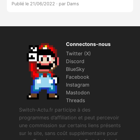
Publié le 21/06/2022
·
par Dams
Connectons-nous
Twitter (X)
Discord
BlueSky
Facebook
Instagram
Mastodon
Threads
Switch-Actu.fr participe à des
programmes d’affiliation et peut percevoir
une commission sur certains liens présents
sur le site, sans coût supplémentaire pour