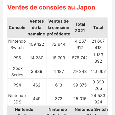
Ventes de consoles au Japon
Ventes
Ventes de
Total
Console
de la
la semaine
Total
2021
semaine
précédente
Nintendo
4 267
21 607
109 122
72 944
Switch
917
413
1 133
PS5
14 280
18 709
878 742
892
Xbox
3 889
4 187
79 243
110 667
Series
9 390
PS4
462
613
99 375
265
Nintendo
24 583
449
373
25 016
3DS
924
Nintendo
Nintendo
Nintendo Switch