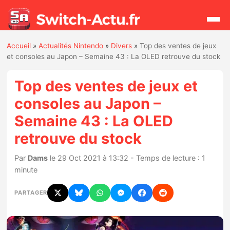
Accueil
»
Actualités Nintendo
»
Divers
»
Top des ventes de jeux
Rechercher
et consoles au Japon – Semaine 43 : La OLED retrouve du stock
Top des ventes de jeux et
Actualités
consoles au Japon –
Semaine 43 : La OLED
Jeux
retrouve du stock
Hardware
Par
Dams
le 29 Oct 2021 à 13:32 - Temps de lecture : 1
minute
Mises à jour
PARTAGER
Chiffres de ventes
Rumeurs