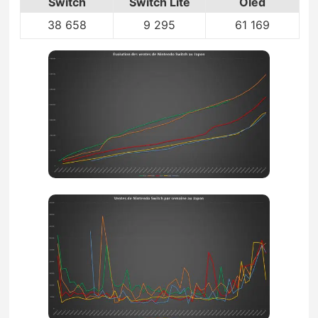
Switch
Switch Lite
Oled
38 658
9 295
61 169