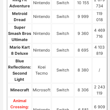
Nintendo
Switch
10 155
Adventure
734
Metroid
119
Nintendo
Switch
9 999
Dread
018
Super
4 469
Smash Bros
Nintendo
Switch
9 360
716
Ultimate
Mario Kart
4 103
Nintendo
Switch
8 695
8 Deluxe
819
Blue
Reflections:
Koei
Switch
8 380
/
Second
Tecmo
Light
2 243
Minecraft
Microsoft
Switch
8 306
119
Animal
Crossing:
6 909
Nintendo
Switch
6 581