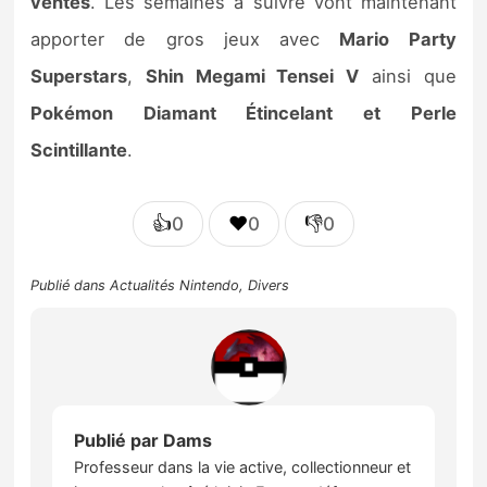
ventes
. Les semaines à suivre vont maintenant
apporter de gros jeux avec
Mario Party
Superstars
,
Shin Megami Tensei V
ainsi que
Pokémon Diamant Étincelant et Perle
Scintillante
.
👍
❤️
👎
0
0
0
Publié dans
Actualités Nintendo
,
Divers
Publié par
Dams
Professeur dans la vie active, collectionneur et