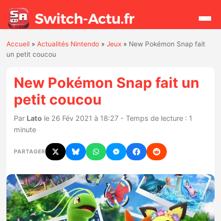
Accueil
»
Actualités Nintendo
»
Jeux
»
New Pokémon Snap fait
Rechercher
un petit coucou
New Pokémon Snap fait un
Actualités
petit coucou
Jeux
Par
Lato
le 26 Fév 2021 à 18:27 - Temps de lecture : 1
minute
Hardware
PARTAGER
Mises à jour
Chiffres de ventes
Rumeurs