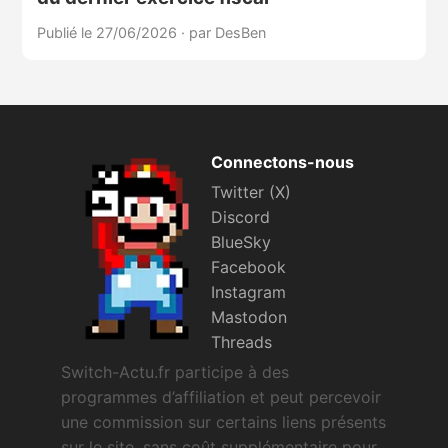
Publié le 27/06/2026
·
par DesBen
Connectons-nous
Twitter (X)
Discord
BlueSky
Facebook
Instagram
Mastodon
Threads
Switch-Actu.fr participe à des
programmes d’affiliation et peut percevoir
une commission sur certains liens présents
sur le site, sans coût supplémentaire pour