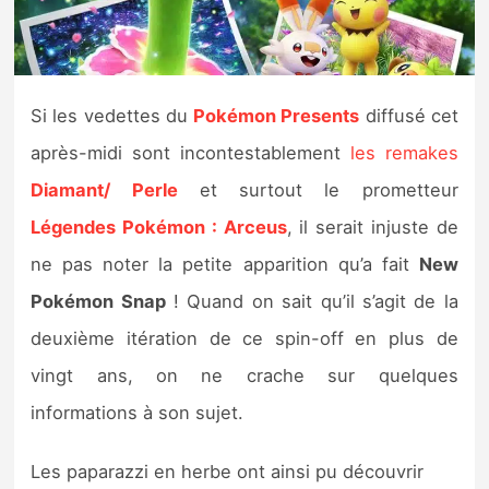
Nintendo Direct
Tests et previews
Si les vedettes du
Pokémon Presents
diffusé cet
après-midi sont incontestablement
les remakes
Tests de jeux
Diamant/ Perle
et surtout le prometteur
Tests d’accessoires
Légendes Pokémon : Arceus
, il serait injuste de
ne pas noter la petite apparition qu’a fait
New
Autres tests
Pokémon Snap
! Quand on sait qu’il s’agit de la
Previews
deuxième itération de ce spin-off en plus de
vingt ans, on ne crache sur quelques
Précommandes
informations à son sujet.
Précommandes jeux Switch 2
Les paparazzi en herbe ont ainsi pu découvrir