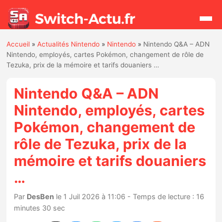
Accueil
»
Actualités Nintendo
»
Nintendo
»
Nintendo Q&A – ADN
Rechercher
Nintendo, employés, cartes Pokémon, changement de rôle de
Tezuka, prix de la mémoire et tarifs douaniers …
Actualités
Nintendo Q&A – ADN
Nintendo, employés, cartes
Jeux
Pokémon, changement de
rôle de Tezuka, prix de la
Hardware
mémoire et tarifs douaniers
Mises à jour
…
Chiffres de ventes
Par
DesBen
le 1 Juil 2026 à 11:06 - Temps de lecture : 16
minutes 30 sec
Rumeurs