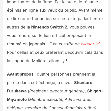
importantes de la firme. Par la suite, le résumé a
Sorties de jeux
été mis en ligne aux yeux du public. Avant même
de lire notre traduction sur ce texte parlant entre
Bons plans
autres de la
Nintendo Switch 2
, vous pouvez
Guides
vous rendre sur le lien officiel proposant le
résumé en japonais –
il vous suffit de
cliquer ici
.
Pour celles et ceux préférant découvrir cela dans
la langue de Molière, allons-y !
Avant propos
: quatre personnes prennent la
parole dans cet échange, à savoir
Shuntaro
Furukawa
(Président-directeur général)
,
Shigeru
Miyamoto
(Membre exécutif, Administrateur
délégué, membre du Conseil d’administration)
,