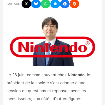
PARTAGER
Nintendo Direct
Tests et previews
Tests de jeux
Tests d’accessoires
Autres tests
Previews
Le 26 juin, comme souvent chez
Nintendo,
le
président de la société s'est adonné à une
Précommandes
session de questions et réponses avec les
Précommandes jeux Switch 2
investisseurs, aux côtés d’autres figures