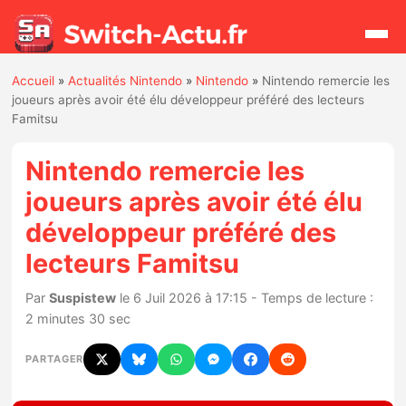
Accueil
»
Actualités Nintendo
»
Nintendo
»
Nintendo remercie les
Rechercher
joueurs après avoir été élu développeur préféré des lecteurs
Famitsu
Actualités
Nintendo remercie les
joueurs après avoir été élu
Jeux
développeur préféré des
lecteurs Famitsu
Hardware
Par
Suspistew
le 6 Juil 2026 à 17:15 - Temps de lecture :
Mises à jour
2 minutes 30 sec
Chiffres de ventes
PARTAGER
Rumeurs