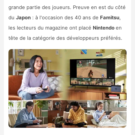
Sorties de jeux
grande partie des joueurs. Preuve en est du côté
du
Japon
: à l'occasion des 40 ans de
Famitsu
,
Bons plans
les lecteurs du magazine ont placé
Nintendo
en
tête de la catégorie des développeurs préférés.
Guides