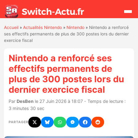
Accueil
»
Actualités Nintendo
»
Nintendo
»
Nintendo a renforcé
Rechercher
ses effectifs permanents de plus de 300 postes lors du dernier
exercice fiscal
Actualités
Nintendo a renforcé ses
effectifs permanents de
Jeux
plus de 300 postes lors du
dernier exercice fiscal
Hardware
Par
DesBen
le 27 Juin 2026 à 18:07 - Temps de lecture :
Mises à jour
3 minutes 30 sec
Chiffres de ventes
PARTAGER
Rumeurs