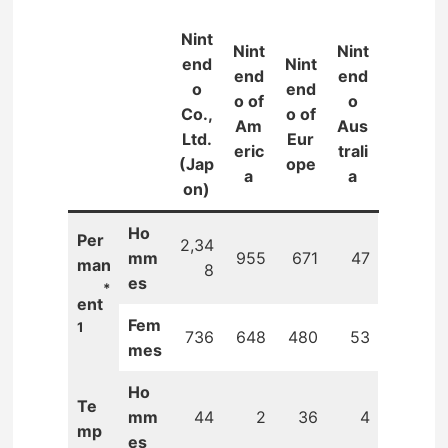
Nint
Nint
Nint
end
Nint
end
end
o
end
o of
o
Co.,
o of
Am
Aus
Ltd.
Eur
eric
trali
(Jap
ope
a
a
on)
Ho
Per
2,34
mm
955
671
47
man
8
es
*
ent
Fem
1
736
648
480
53
mes
Ho
Te
mm
44
2
36
4
mp
es