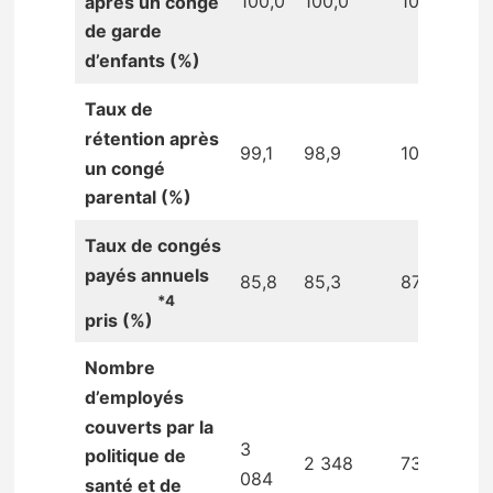
100,0
100,0
100,0
après un congé
de garde
d’enfants (%)
Taux de
rétention après
99,1
98,9
100,0
un congé
parental (%)
Taux de congés
payés annuels
85,8
85,3
87,4
*4
pris (%)
Nombre
d’employés
couverts par la
3
politique de
2 348
736
084
santé et de