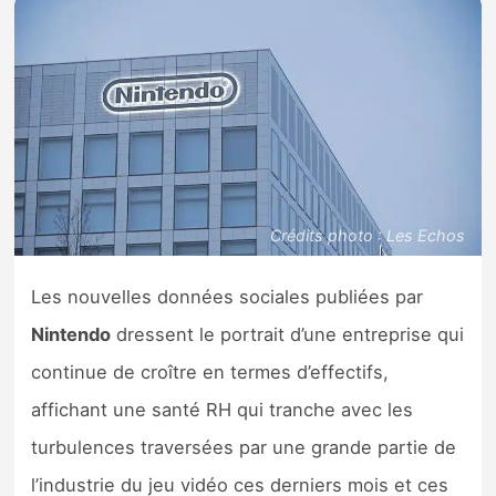
Nintendo Direct
Tests et previews
Tests de jeux
Tests d’accessoires
Crédits photo : Les Echos
Autres tests
Les nouvelles données sociales publiées par
Previews
Nintendo
dressent le portrait d’une entreprise qui
continue de croître en termes d’effectifs,
Précommandes
affichant une santé RH qui tranche avec les
turbulences traversées par une grande partie de
Précommandes jeux Switch 2
l’industrie du jeu vidéo ces derniers mois et ces