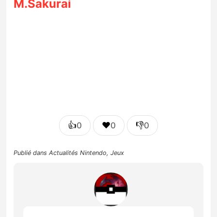
M.Sakurai
👍
❤️
👎
0
0
0
Publié dans
Actualités Nintendo
,
Jeux