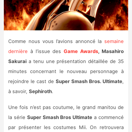
Nintendo Direct
Tests et previews
Comme nous vous l’avions annoncé la
semaine
Tests de jeux
dernière
à l’issue des
Game Awards
, Masahiro
Tests d’accessoires
Sakurai
a tenu une présentation détaillée de 35
minutes concernant le nouveau personnage à
Autres tests
rejoindre le cast de
Super Smash Bros. Ultimate
,
Previews
à savoir,
Sephiroth
.
Précommandes
Une fois n’est pas coutume, le grand manitou de
la série
Super Smash Bros Ultimate
a commencé
Précommandes jeux Switch 2
par présenter les costumes Mii. On retrouvera