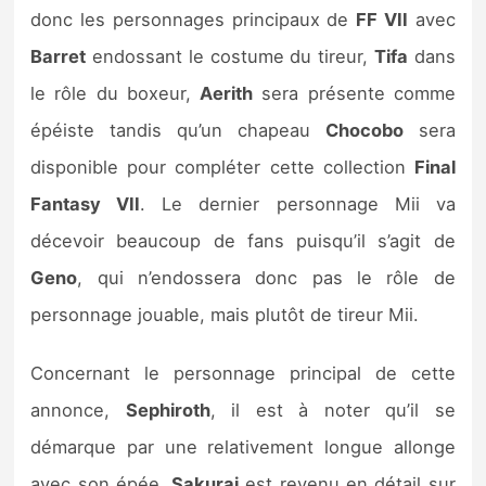
Sorties de jeux
donc les personnages principaux de
FF VII
avec
Barret
endossant le costume du tireur,
Tifa
dans
Bons plans
le rôle du boxeur,
Aerith
sera présente comme
épéiste tandis qu’un chapeau
Chocobo
sera
Guides
disponible pour compléter cette collection
Final
Fantasy VII
. Le dernier personnage Mii va
décevoir beaucoup de fans puisqu’il s’agit de
Geno
, qui n’endossera donc pas le rôle de
personnage jouable, mais plutôt de tireur Mii.
Concernant le personnage principal de cette
annonce,
Sephiroth
, il est à noter qu’il se
démarque par une relativement longue allonge
avec son épée.
Sakurai
est revenu en détail sur