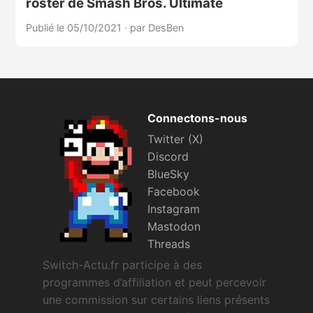
roster de Smash Bros. Ultimate
Publié le 05/10/2021
·
par DesBen
Connectons-nous
Twitter (X)
Discord
BlueSky
Facebook
Instagram
Mastodon
Threads
Switch-Actu.fr participe à des
programmes d’affiliation et peut percevoir
une commission sur certains liens présents