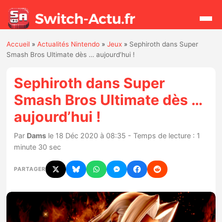
Accueil
»
Actualités Nintendo
»
Jeux
»
Sephiroth dans Super
Rechercher
Smash Bros Ultimate dès … aujourd’hui !
Sephiroth dans Super
Actualités
Smash Bros Ultimate dès …
aujourd’hui !
Jeux
Par
Dams
le 18 Déc 2020 à 08:35 - Temps de lecture : 1
Hardware
minute 30 sec
Mises à jour
PARTAGER
Chiffres de ventes
Rumeurs